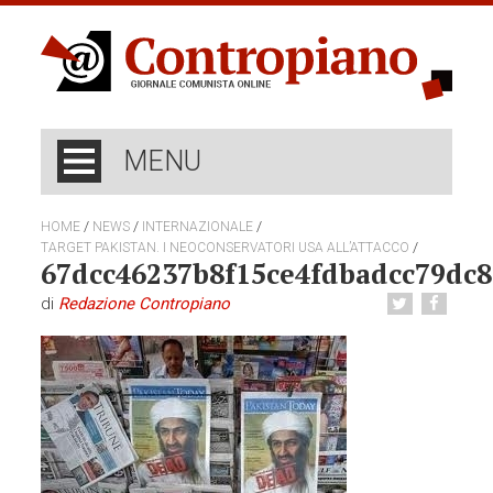
MENU
/
/
/
HOME
NEWS
INTERNAZIONALE
/
TARGET PAKISTAN. I NEOCONSERVATORI USA ALL’ATTACCO
67dcc46237b8f15ce4fdbadcc79dc
di
Redazione Contropiano