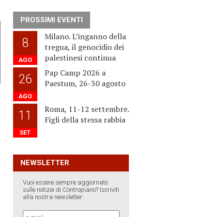
PROSSIMI EVENTI
Milano. L’inganno della
8
tregua, il genocidio dei
palestinesi continua
AGO
Pap Camp 2026 a
26
Paestum, 26-30 agosto
AGO
Roma, 11-12 settembre.
11
Figli della stessa rabbia
SET
NEWSLETTER
Vuoi essere sempre aggiornato
sulle notizie di Contropiano? Iscriviti
alla nostra newsletter: