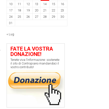
10
11
12
13
14
15
16
17
18
19
20
21
22
23
24
25
26
27
28
29
30
31
« Lug
FATE LA VOSTRA
DONAZIONE!
Tenete viva l’informazione: sostenete
il sito di Contropiano mandandoci il
vostro contributo!