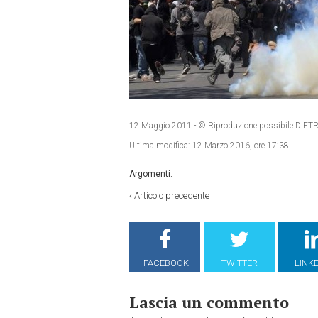
12 Maggio 2011
- © Riproduzione possibile D
Ultima modifica:
12 Marzo 2016, ore 17:38
Argomenti:
‹
Articolo precedente
FACEBOOK
TWITTER
LINK
Lascia un commento