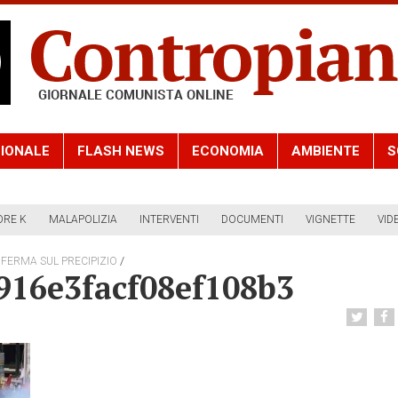
IONALE
FLASH NEWS
ECONOMIA
AMBIENTE
S
ORE K
MALAPOLIZIA
INTERVENTI
DOCUMENTI
VIGNETTE
VID
/
 FERMA SUL PRECIPIZIO
916e3facf08ef108b3