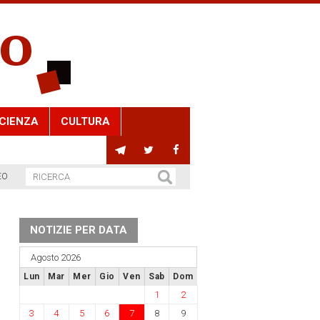
CIENZA
CULTURA
EO
NOTIZIE PER DATA
Agosto 2026
Lun
Mar
Mer
Gio
Ven
Sab
Dom
1
2
3
4
5
6
7
8
9