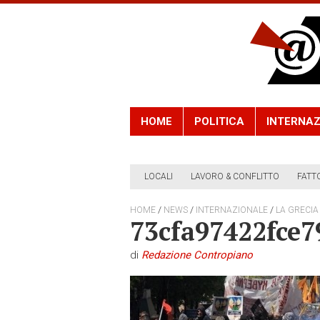
HOME
POLITICA
INTERNAZ
LOCALI
LAVORO & CONFLITTO
FATT
/
/
/
HOME
NEWS
INTERNAZIONALE
LA GRECIA
73cfa97422fce7
di
Redazione Contropiano