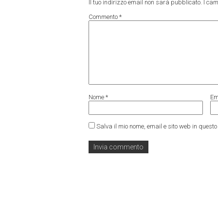
Il tuo indirizzo email non sarà pubblicato.
I cam
Commento
*
Nome
*
Em
Salva il mio nome, email e sito web in ques