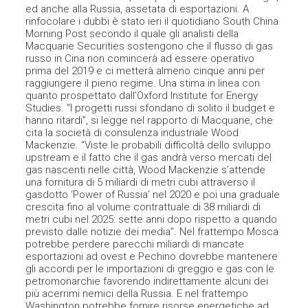
ed anche alla Russia, assetata di esportazioni. A
rinfocolare i dubbi è stato ieri il quotidiano South China
Morning Post secondo il quale gli analisti della
Macquarie Securities sostengono che il flusso di gas
russo in Cina non comincerà ad essere operativo
prima del 2019 e ci metterà almeno cinque anni per
raggiungere il pieno regime. Una stima in linea con
quanto prospettato dall’Oxford Institute for Energy
Studies. “I progetti russi sfondano di solito il budget e
hanno ritardi”, si legge nel rapporto di Macquarie, che
cita la società di consulenza industriale Wood
Mackenzie. “Viste le probabili difficoltà dello sviluppo
upstream e il fatto che il gas andrà verso mercati del
gas nascenti nelle città, Wood Mackenzie s’attende
una fornitura di 5 miliardi di metri cubi attraverso il
gasdotto ‘Power of Russia’ nel 2020 e poi una graduale
crescita fino al volume contrattuale di 38 miliardi di
metri cubi nel 2025: sette anni dopo rispetto a quando
previsto dalle notizie dei media”. Nel frattempo Mosca
potrebbe perdere parecchi miliardi di mancate
esportazioni ad ovest e Pechino dovrebbe mantenere
gli accordi per le importazioni di greggio e gas con le
petromonarchie favorendo indirettamente alcuni dei
più acerrimi nemici della Russia. E nel frattempo
Washington potrebbe fornire risorse energetiche ad