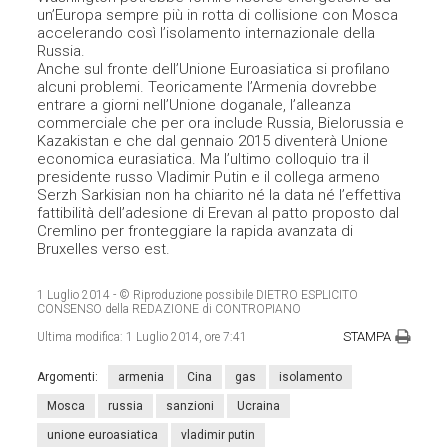
un’Europa sempre più in rotta di collisione con Mosca
accelerando così l’isolamento internazionale della
Russia.
Anche sul fronte dell’Unione Euroasiatica si profilano
alcuni problemi. Teoricamente l’Armenia dovrebbe
entrare a giorni nell’Unione doganale, l’alleanza
commerciale che per ora include Russia, Bielorussia e
Kazakistan e che dal gennaio 2015 diventerà Unione
economica eurasiatica. Ma l’ultimo colloquio tra il
presidente russo Vladimir Putin e il collega armeno
Serzh Sarkisian non ha chiarito né la data né l’effettiva
fattibilità dell’adesione di Erevan al patto proposto dal
Cremlino per fronteggiare la rapida avanzata di
Bruxelles verso est.
1 Luglio 2014
- © Riproduzione possibile DIETRO ESPLICITO
CONSENSO della REDAZIONE di CONTROPIANO
STAMPA
Ultima modifica:
1 Luglio 2014, ore 7:41
Argomenti:
armenia
Cina
gas
isolamento
Mosca
russia
sanzioni
Ucraina
unione euroasiatica
vladimir putin