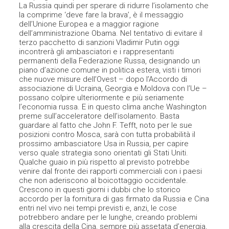
La Russia quindi per sperare di ridurre l’isolamento che
la comprime ‘deve fare la brava’, è il messaggio
dell’Unione Europea e a maggior ragione
dell’amministrazione Obama. Nel tentativo di evitare il
terzo pacchetto di sanzioni Vladimir Putin oggi
incontrerà gli ambasciatori e i rappresentanti
permanenti della Federazione Russa, designando un
piano d’azione comune in politica estera, visti i timori
che nuove misure dell’Ovest – dopo l’Accordo di
associazione di Ucraina, Georgia e Moldova con l’Ue –
possano colpire ulteriormente e più seriamente
l’economia russa. E in questo clima anche Washington
preme sull’acceleratore dell’isolamento. Basta
guardare al fatto che John F. Tefft, noto per le sue
posizioni contro Mosca, sarà con tutta probabilità il
prossimo ambasciatore Usa in Russia, per capire
verso quale strategia sono orientati gli Stati Uniti.
Qualche guaio in più rispetto al previsto potrebbe
venire dal fronte dei rapporti commerciali con i paesi
che non aderiscono al boicottaggio occidentale.
Crescono in questi giorni i dubbi che lo storico
accordo per la fornitura di gas firmato da Russia e Cina
entri nel vivo nei tempi previsti e, anzi, le cose
potrebbero andare per le lunghe, creando problemi
alla crescita della Cina, sempre più assetata d’energia,