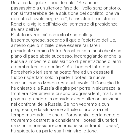
Ucraina dal golpe filoccidentale. “Se anche
passassimo a un’ulteriore fase del livello sanzionatorio,
non si tratterebbe della soluzione del conflitto, che va
cercata al tavolo negoziale”, ha insistito il ministro di
Renzi alla vigilia dell’inizio del semestre di presidenza
italiana dell’Ue.
E’ stato invece più esplicito il suo collega
lussemburghese, secondo il quale l’obiettivo dell’Ue,
almeno quello iniziale, deve essere “aiutare il
presidente ucraino Petro Poroshenko a far sì che il suo
piano di pace abbia successo, incoraggiando anche la
Russia a impedire qualsiasi tipo di penetrazione di armi
e combattenti dal confine”. Alla luce del fatto che
Poroshenko ieri sera ha posto fine ad un cessate il
fuoco rispettato solo in parte, l’ipotesi di nuove
sanzioni contro Mosca resta sul tavolo. “Il Consiglio Ue
ha chiesto alla Russia di agire per porre in sicurezza la
frontiera. Certamente ci sono progressi lenti, ma l’Ue è
pronta a prendere in considerazione ulteriori sanzioni
nei confronti della Russia. Se non vedremo alcun
progresso, e la situazione attuale si protrarrà nel
tempo malgrado il piano di Poroshenko, certamente ci
troveremo costretti a considerare l’ipotesi di ulteriori
sanzioni e pressioni economiche su entrambi i paesi”,
ha spiegato da parte sua il ministro lettone.