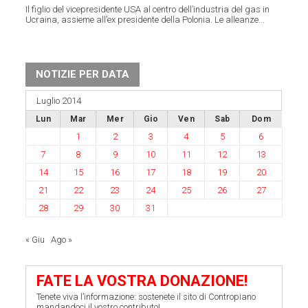
Il figlio del vicepresidente USA al centro dell’industria del gas in
Ucraina, assieme all’ex presidente della Polonia. Le alleanze...
NOTIZIE PER DATA
Luglio 2014
Lun
Mar
Mer
Gio
Ven
Sab
Dom
1
2
3
4
5
6
7
8
9
10
11
12
13
14
15
16
17
18
19
20
21
22
23
24
25
26
27
28
29
30
31
« Giu
Ago »
FATE LA VOSTRA DONAZIONE!
Tenete viva l’informazione: sostenete il sito di Contropiano
mandandoci il vostro contributo!