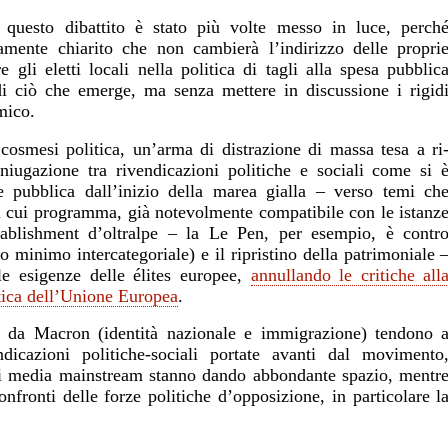
di questo dibattito è stato più volte messo in luce, perch
mente chiarito che non cambierà l’indirizzo delle propri
e gli eletti locali nella politica di tagli alla spesa pubblic
di ciò che emerge, ma senza mettere in discussione i rigid
mico.
cosmesi politica, un’arma di distrazione di massa tesa a ri
oniugazione tra rivendicazioni politiche e sociali come si 
ne pubblica dall’inizio della marea gialla – verso temi ch
il cui programma, già notevolmente compatibile con le istanz
ablishment d’oltralpe – la Le Pen, per esempio, è contr
o minimo intercategoriale) e il ripristino della patrimoniale 
le esigenze delle élites europee,
annullando le critiche all
itica dell’Unione Europea
.
ti da Macron (identità nazionale e immigrazione) tendono 
endicazioni politiche-sociali portate avanti dal movimento
ui i media mainstream stanno dando abbondante spazio, mentr
nfronti delle forze politiche d’opposizione, in particolare l