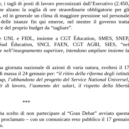
 i tagli di posti di lavoro preconizzati dall’Esecutivo (2.450
 che alzano la soglia di ore straordinarie obbligatorie per gl
a, ed in generale un clima di maggiore pressione sul personal
 delle istanze fin qui emerse, nel mentre il governo tratt
e del proprio budget da “tagliare”.
sche UNL e FIDL, insieme a CGT Éducation, SMES, SNEP
ud Éducation, SNCL FAEN, CGT AGRI, SIES, “
ne
se nell’insegnamento superiore, intendono ampliare insieme l
giornata nazionale di azioni di varia natura, svoltesi il 1
di massa il 24 gennaio per: “
il ritiro della riforma degli istitut
up, l’abbandono del progetto del Service National Universel
i di lavoro, l’aumento dei salari, il rispetto della libert
***
 ha scelto di non partecipare al “Gran Debat” avviato quest
proclamato – con un comunicato reso pubblico il 17 gennai
o.