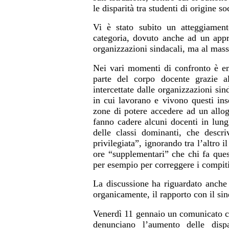
le disparità tra studenti di origine so
Vi è stato subito un atteggiamento
categoria, dovuto anche ad un appr
organizzazioni sindacali, ma al massi
Nei vari momenti di confronto è em
parte del corpo docente grazie al
intercettate dalle organizzazioni si
in cui lavorano e vivono questi ins
zone di potere accedere ad un allog
fanno cadere alcuni docenti in lun
delle classi dominanti, che descr
privilegiata”, ignorando tra l’altro 
ore “supplementari” che chi fa ques
per esempio per correggere i compiti 
La discussione ha riguardato anche
organicamente, il rapporto con il sin
Venerdì 11 gennaio un comunicato co
denunciano l’aumento delle disp