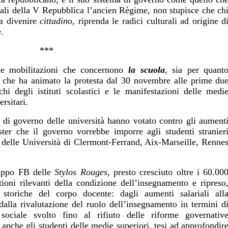
urali della V Repubblica l’ancien Règime, non stupisce che ch
 divenire
cittadino,
riprenda le radici culturali ad origine d
.
***
le mobilitazioni che concernono
la scuola
,
sia per quant
 che ha animato la protesta dal 30 novembre alle prime du
hi degli istituti scolastici e le manifestazioni delle medi
ersitari.
 di governo delle università hanno votato contro gli aument
ster che il governo vorrebbe imporre agli studenti stranier
a delle Università di
Clermont-Ferrand, Aix-Marseille, Renne
ruppo FB delle
Stylos Rouges
, presto cresciuto oltre i 60.00
ioni rilevanti della condizione dell’insegnamento e ripreso
i storiche del corpo docente: dagli aumenti salariali all
dalla rivalutazione del ruolo dell’insegnamento in termini d
ociale svolto fino al rifiuto delle riforme governativ
o anche gli studenti delle medie superiori, tesi ad approfondir