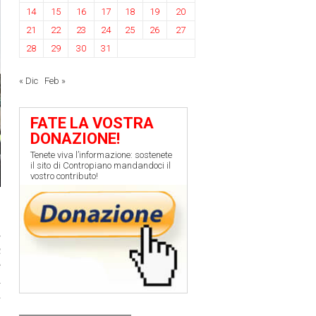
14
15
16
17
18
19
20
21
22
23
24
25
26
27
28
29
30
31
« Dic
Feb »
FATE LA VOSTRA
DONAZIONE!
Tenete viva l’informazione: sostenete
il sito di Contropiano mandandoci il
vostro contributo!
-
c
e
a
i