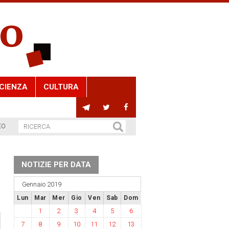
CIENZA
CULTURA
EO
NOTIZIE PER DATA
Gennaio 2019
Lun
Mar
Mer
Gio
Ven
Sab
Dom
1
2
3
4
5
6
7
8
9
10
11
12
13