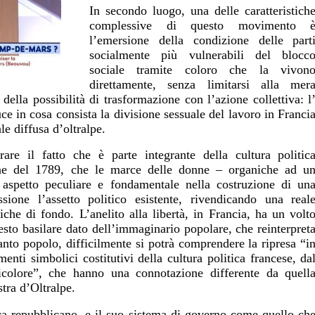
In secondo luogo, una delle caratteristich
complessive di questo movimento 
l’emersione della condizione delle part
socialmente più vulnerabili del blocc
sociale tramite coloro che la vivon
direttamente, senza limitarsi alla mer
ella possibilità di trasformazione con l’azione collettiva: l
ce in cosa consista la divisione sessuale del lavoro in Franci
ale diffusa d’oltralpe.
are il fatto che è parte integrante della cultura politic
one del 1789, che le marce delle donne – organiche ad u
spetto peculiare e fondamentale nella costruzione di un
sione l’assetto politico esistente, rivendicando una real
tiche di fondo. L’anelito alla libertà, in Francia, ha un volt
to basilare dato dell’immaginario popolare, che reinterpret
anto popolo, difficilmente si potrà comprendere la ripresa “i
enti simbolici costitutivi della cultura politica francese, da
ricolore”, che hanno una connotazione differente da quell
stra d’Oltralpe.
 repubblicano, e il suo sistema di governo come quello ch