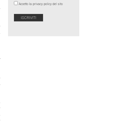
,
Accetto la privacy policy del sito
e
o
a
J
e
o
a
è
a
e