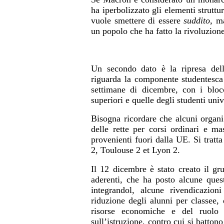
ha iperbolizzato gli elementi strutt
vuole smettere di essere
suddito,
ma
un popolo che ha fatto la rivoluzione
Un secondo dato è la ripresa del
riguarda la componente studentesca
settimane di dicembre, con i blocc
superiori e quelle degli studenti univ
Bisogna ricordare che alcuni organi
delle rette per corsi ordinari e ma
provenienti fuori dalla UE. Si tratt
2, Toulouse 2 et Lyon 2.
Il 12 dicembre è stato creato il g
aderenti, che ha posto alcune quest
integrandol, alcune rivendicazion
riduzione degli alunni per classee, 
risorse economiche e del ruolo s
sull’istruzione, contro cui si batton