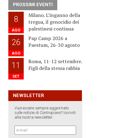
PROSSIMI EVENTI
é
e
Milano. L’inganno della
8
a
tregua, il genocidio dei
i
palestinesi continua
AGO
Pap Camp 2026 a
26
Paestum, 26-30 agosto
-
è
AGO
e
Roma, 11-12 settembre.
11
e
Figli della stessa rabbia
o
SET
–
a
NEWSLETTER
a
Vuoi essere sempre aggiornato
,
sulle notizie di Contropiano? Iscriviti
e
alla nostra newsletter:
a