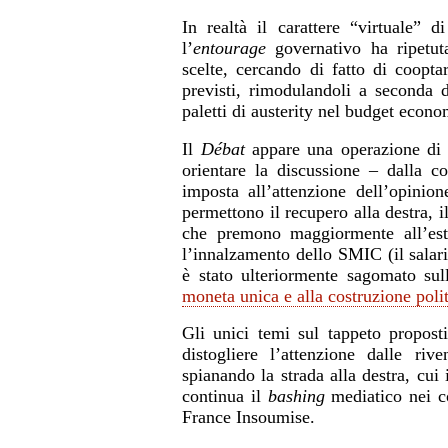
In realtà il carattere “virtuale” 
l’
entourage
governativo ha ripetuta
scelte, cercando di fatto di cooptar
previsti, rimodulandoli a seconda 
paletti di austerity nel budget econo
Il
Débat
appare una operazione di 
orientare la discussione – dalla c
imposta all’attenzione dell’opinio
permettono il recupero alla destra, 
che premono maggiormente all’est
l’innalzamento dello SMIC (il salari
è stato ulteriormente sagomato sul
moneta unica e alla costruzione pol
Gli unici temi sul tappeto propos
distogliere l’attenzione dalle riv
spianando la strada alla destra, c
continua il
bashing
mediatico nei co
France Insoumise.