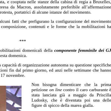
ta, e cooptata nelle stanze della cabina di regia a Bruxelles
apresa da Macron, assolutamente preferibile all’affermazion
protesta, portatrici di alcune istanze del movimento.
alcuni fatti che prefigurano la configurazione del moviment
 composizione, contenuti e le forme che la mobilitazioni h
***
obilitazioni domenicali della
componente femminile dei G
uesta domenica.
a capacità di organizzazione autonoma su questione specifich
zioni fin dal primo giorno, ed anzi nelle settimane che hann
l 17 novembre.
Non bisogna dimenticare che la prim
petizione
on line
contro il caro carburante 
stata lanciata già a maggio da Priscill
Ludosky, che è diventata poi una dell
figure di spicco della marea gialla.