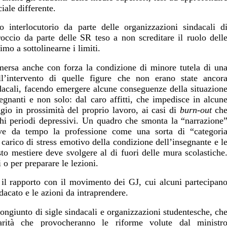
ciale differente.
 interlocutorio da parte delle organizzazioni sindacali d
occio da parte delle SR teso a non screditare il ruolo dell
mo a sottolinearne i limiti.
ersa anche con forza la condizione di minore tutela di un
l’intervento di quelle figure che non erano state ancor
ndacali, facendo emergere alcune conseguenze della situazion
egnanti e non solo: dal caro affitti, che impedisce in alcun
gio in prossimità del proprio lavoro, ai casi di
burn-out
ch
ghi periodi depressivi. Un quadro che smonta la “narrazione
ive da tempo la professione come una sorta di “categori
il carico di stress emotivo della condizione dell’insegnante e l
to mestiere deve svolgere al di fuori delle mura scolastiche
o per preparare le lezioni.
 il rapporto con il movimento dei GJ, cui alcuni partecipan
dacato e le azioni da intraprendere.
ngiunto di sigle sindacali e organizzazioni studentesche, ch
arità che provocheranno le riforme volute dal ministr