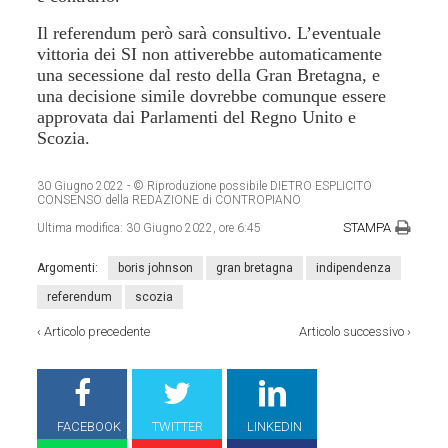
Il referendum però sarà consultivo. L’eventuale
vittoria dei SI non attiverebbe automaticamente
una secessione dal resto della Gran Bretagna, e
una decisione simile dovrebbe comunque essere
approvata dai Parlamenti del Regno Unito e
Scozia.
30 Giugno 2022
- © Riproduzione possibile DIETRO ESPLICITO
CONSENSO della REDAZIONE di CONTROPIANO
STAMPA
Ultima modifica:
30 Giugno 2022, ore 6:45
Argomenti:
boris johnson
gran bretagna
indipendenza
referendum
scozia
‹
Articolo precedente
Articolo successivo
›
FACEBOOK
TWITTER
LINKEDIN