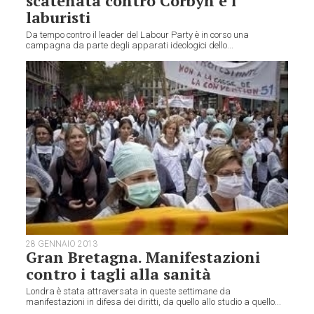
scatenata contro Corbyn e i
laburisti
Da tempo contro il leader del Labour Party è in corso una
campagna da parte degli apparati ideologici dello...
28 GENNAIO 2013
Gran Bretagna. Manifestazioni
contro i tagli alla sanità
Londra è stata attraversata in queste settimane da
manifestazioni in difesa dei diritti, da quello allo studio a quello...