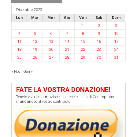
Dicembre 2023
Lun
Mar
Mer
Gio
Ven
Sab
Dom
1
2
3
4
5
6
7
8
9
10
11
12
13
14
15
16
17
18
19
20
21
22
23
24
25
26
27
28
29
30
31
« Nov
Gen »
FATE LA VOSTRA DONAZIONE!
Tenete viva l’informazione: sostenete il sito di Contropiano
mandandoci il vostro contributo!