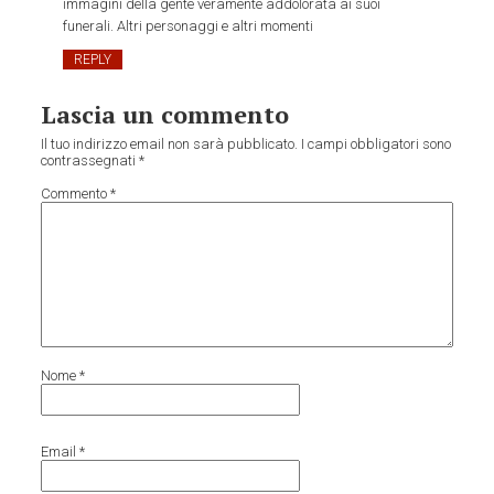
immagini della gente veramente addolorata ai suoi
funerali. Altri personaggi e altri momenti
REPLY
Lascia un commento
Il tuo indirizzo email non sarà pubblicato.
I campi obbligatori sono
contrassegnati
*
Commento
*
Nome
*
Email
*