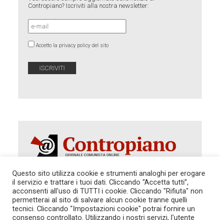
Contropiano? Iscriviti alla nostra newsletter:
Accetto la privacy policy del sito
Questo sito utilizza cookie e strumenti analoghi per erogare
il servizio e trattare i tuoi dati. Cliccando “Accetta tutti”,
acconsenti all'uso di TUTTI i cookie. Cliccando "Rifiuta" non
Autorizzazione del Tribunale di Roma 286 del 31
dicembre 2014. Direttore Responsabile: Sergio
permetterai al sito di salvare alcun cookie tranne quelli
Cararo. Indirizzo: V.Casalbruciato 27- sc. B - 00159
tecnici. Cliccando "Impostazioni cookie" potrai fornire un
Roma -
consenso controllato. Utilizzando i nostri servizi, l'utente