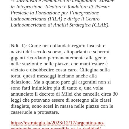
*Giornalista e comunicatore uruguaiano. Master
in Integrazione. Ideatore e fondatore di Telesur.
Presiede la Fondazione per l’Integrazione
Latinoamericana (FILA) e dirige il Centro
Latinoamericano di Analisi Strategica (CLAE).
Ndt. 1): Come nei collaudati regimi fascisti e
nazisti del secolo scorso, altoparlanti e schermi
giganti ricordano permanentemente alla gente,
nelle stazioni e nelle piazze, che manifestare è
vietato e disobbedire costa caro. Ciliegina sulla
torta, questi messaggi incitano anche alla
delazione. Ma a quanto pare gli argentini non si
sono fatti intimidire più di tanto e, una volta
annunciato il decreto di Milei che cancella circa 30
leggi che potevano essere di sostegno alle classi
disagiate, sono scesi in massa nelle piazze con le
casseruole a protestare.
https://estrategia.la/2023/12/17/argentina-no-
confundir-con-una-pesadilla-es-la-realidad/