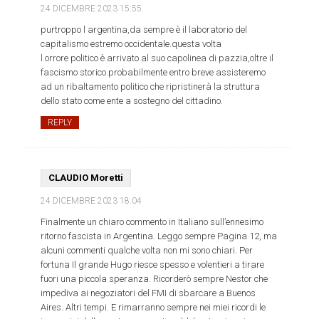
24 DICEMBRE 2023
15:55
purtroppo l argentina,da sempre è il laboratorio del
capitalismo estremo occidentale.questa volta
l orrore politico è arrivato al suo capolinea di pazzia,oltre il
fascismo storico.probabilmente entro breve assisteremo
ad un ribaltamento politico che ripristinerà la struttura
dello stato come ente a sostegno del cittadino.
REPLY
CLAUDIO Moretti
24 DICEMBRE 2023
18:04
Finalmente un chiaro commento in Italiano sull’ennesimo
ritorno fascista in Argentina. Leggo sempre Pagina 12, ma
alcuni commenti qualche volta non mi sono chiari. Per
fortuna Il grande Hugo riesce spesso e volentieri a tirare
fuori una piccola speranza. Ricorderò sempre Nestor che
impediva ai negoziatori del FMI di sbarcare a Buenos
Aires. Altri tempi. E rimarranno sempre nei miei ricordi le