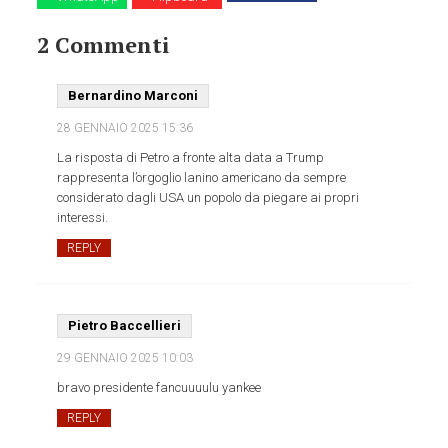
2 Commenti
Bernardino Marconi
28 GENNAIO 2025
15:36
La risposta di Petro a fronte alta data a Trump
rappresenta l’orgoglio lanino americano da sempre
considerato dagli USA un popolo da piegare ai propri
interessi.
REPLY
Pietro Baccellieri
29 GENNAIO 2025
10:03
bravo presidente fancuuuulu yankee
REPLY