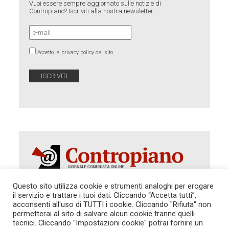
Vuoi essere sempre aggiornato sulle notizie di
Contropiano? Iscriviti alla nostra newsletter:
Accetto la privacy policy del sito
Questo sito utilizza cookie e strumenti analoghi per erogare
il servizio e trattare i tuoi dati. Cliccando “Accetta tutti”,
Autorizzazione del Tribunale di Roma 286 del 31
acconsenti all'uso di TUTTI i cookie. Cliccando "Rifiuta" non
dicembre 2014. Direttore Responsabile: Sergio
permetterai al sito di salvare alcun cookie tranne quelli
Cararo. Indirizzo: V.Casalbruciato 27- sc. B - 00159
tecnici. Cliccando "Impostazioni cookie" potrai fornire un
Roma -