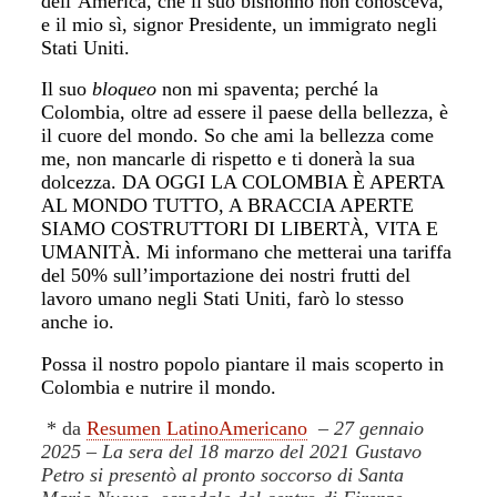
dell’America, che il suo bisnonno non conosceva,
e il mio sì, signor Presidente, un immigrato negli
Stati Uniti.
Il suo
bloqueo
non mi spaventa; perché la
Colombia, oltre ad essere il paese della bellezza, è
il cuore del mondo. So che ami la bellezza come
me, non mancarle di rispetto e ti donerà la sua
dolcezza. DA OGGI LA COLOMBIA È APERTA
AL MONDO TUTTO, A BRACCIA APERTE
SIAMO COSTRUTTORI DI LIBERTÀ, VITA E
UMANITÀ. Mi informano che metterai una tariffa
del 50% sull’importazione dei nostri frutti del
lavoro umano negli Stati Uniti, farò lo stesso
anche io.
Possa il nostro popolo piantare il mais scoperto in
Colombia e nutrire il mondo.
* da
Resumen LatinoAmericano
– 27 gennaio
2025 –
La sera del 18 marzo del 2021 Gustavo
Petro si presentò al pronto soccorso di Santa