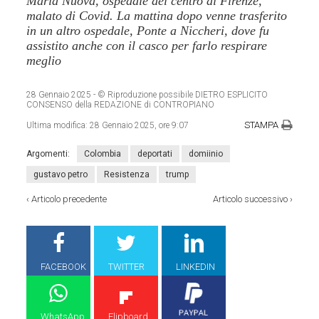
Maria Nuova, ospedale del centro di Firenze,
malato di Covid. La mattina dopo venne trasferito
in un altro ospedale, Ponte a Niccheri, dove fu
assistito anche con il casco per farlo respirare
meglio
28 Gennaio 2025
- © Riproduzione possibile DIETRO ESPLICITO
CONSENSO della REDAZIONE di CONTROPIANO
STAMPA
Ultima modifica:
28 Gennaio 2025, ore 9:07
Argomenti:
Colombia
deportati
domiinio
gustavo petro
Resistenza
trump
‹
Articolo precedente
Articolo successivo
›
FACEBOOK
TWITTER
LINKEDIN
WhatsApp
Flipboard