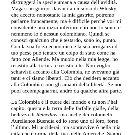
distruggerà la specie umana a causa dell’avidità.
Magari un giorno, davanti a un sorso di Whisky,
che accetto nonostante la mia gastrite, potremo
parlarne francamente, ma è difficile perché voi mi
considerate una razza inferiore e io non lo sono, e
nemmeno lo è nessun colombiano. Quindi se
conosci qualcuno che è testardo, sono io, punto.
Con la sua forza economica e la sua arroganza il
tuo paese può tentare un colpo di stato come ha
fatto con Allende. Ma muoio nella mia legge, ho
resistito alla tortura e resisto a te. Non voglio
schiavisti accanto alla Colombia, ne avevamo già
tanti e ci siamo liberati. Ciò che desidero accanto
alla Colombia sono gli amanti della libertà. Se non
puoi accompagnarmi, andrò da qualche altra parte.
La Colombia è il cuore del mondo e tu non l’hai
capito, questa è la terra delle farfalle gialle, della
bellezza di
Remedios
, ma anche dei colonnelli
Aurelianos Buendía ed io sono uno di loro, forse
l’ultimo. Mi ucciderai, ma sopravviverò nella mia
città che è prima della tua, nelle Americhe. Siamo