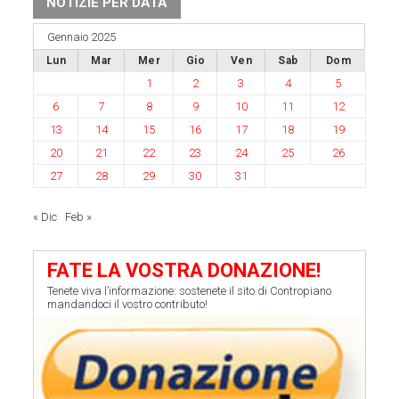
NOTIZIE PER DATA
Gennaio 2025
Lun
Mar
Mer
Gio
Ven
Sab
Dom
1
2
3
4
5
6
7
8
9
10
11
12
13
14
15
16
17
18
19
20
21
22
23
24
25
26
27
28
29
30
31
« Dic
Feb »
FATE LA VOSTRA DONAZIONE!
Tenete viva l’informazione: sostenete il sito di Contropiano
mandandoci il vostro contributo!