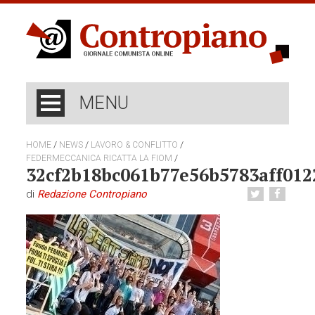
MENU
/
/
/
HOME
NEWS
LAVORO & CONFLITTO
/
FEDERMECCANICA RICATTA LA FIOM
32cf2b18bc061b77e56b5783aff012
di
Redazione Contropiano