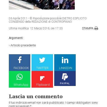
26 Aprile 2011
- © Riproduzione possibile DIETRO ESPLICITO
CONSENSO della REDAZIONE di CONTROPIANO
STAMPA
Ultima modifica:
12 Marzo 2016, ore 17:33
Argomenti:
‹
Articolo precedente
FACEBOOK
TWITTER
LINKEDIN
WhatsApp
Flipboard
Lascia un commento
Il tuo indirizzo email non sarà pubblicato.
I campi obbligatori sono
contrassegnati
*