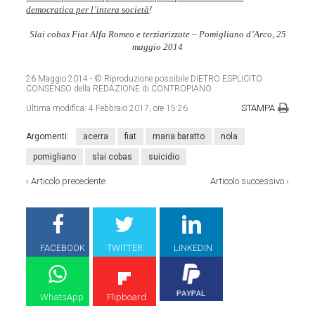
democratica per l’intera società
!
Slai cobas Fiat Alfa Romeo e terziarizzate – Pomigliano d’Arco, 25
maggio 2014
26 Maggio 2014
- © Riproduzione possibile DIETRO ESPLICITO
CONSENSO della REDAZIONE di CONTROPIANO
STAMPA
Ultima modifica:
4 Febbraio 2017, ore 15:26
Argomenti:
acerra
fiat
maria baratto
nola
pomigliano
slai cobas
suicidio
‹
Articolo precedente
Articolo successivo
›
FACEBOOK
TWITTER
LINKEDIN
WhatsApp
Flipboard