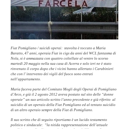
Fiat Pomigliano /
suicidi operai
:
stavolta è toccato a
Maria
Baratto
, 47 anni,
operaia Fiat in cigs
da anni
del WCL fantasma di
Nola
, si è
ammazzata con quattro coltellate al ventre
lo scorso
martedì 20 maggio
nella sua casa di
Acerra
e solo
ieri ne è stato
rinvenuto il corpo
dopo che i vicini hanno allertato i Carabinieri
che con l’ intervento dei vigili del fuoco sono entrati
nell’appartamento.
Maria faceva parte del Comitato Mogli degli Operai di Pomigliano
d’Arco, e già il 2 agosto 2012 aveva postato sul sito delle “donne
operaie” un suo articolo scritto l’anno precedente e già riferito
al
suicidio di un operaio della Fiat Pomigliano ed al tentato suicidio
di un altro operaio sempre della Fiat di Pomigliano.
Il suo scritto che di seguito riportiamo è un lucido testamento
politico e sindacale:
“la nitida rappresentazione dell’attuale