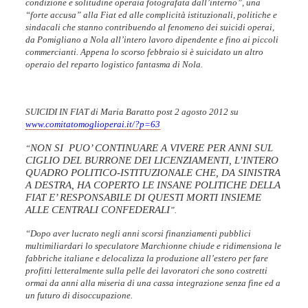
condizione e solitudine operaia fotografata dall’interno”, una
“forte accusa” alla Fiat ed alle complicità istituzionali, politiche e
sindacali che stanno contribuendo al fenomeno dei suicidi operai,
da Pomigliano a Nola all’intero lavoro dipendente e fino ai piccoli
commercianti. Appena
lo scorso febbraio si è suicidato un altro
operaio
del reparto logistico fantasma di Nola
.
SUICIDI IN FIAT di Maria Baratto
post 2 agosto 2012 su
www.comitatomoglioperai.it/?p=63
NON SI PUO’ CONTINUARE A VIVERE PER ANNI SUL
“
CIGLIO DEL BURRONE DEI LICENZIAMENTI, L’INTERO
QUADRO POLITICO-ISTITUZIONALE CHE, DA SINISTRA
A DESTRA, HA COPERTO LE INSANE POLITICHE DELLA
FIAT E’ RESPONSABILE DI QUESTI MORTI INSIEME
ALLE CENTRALI CONFEDERALI
”.
“
Dopo aver lucrato negli anni scorsi finanziamenti pubblici
multimiliardari lo speculatore Marchionne chiude e ridimensiona le
fabbriche italiane e delocalizza la produzione all’estero per fare
profitti letteralmente sulla pelle dei lavoratori che sono costretti
ormai da anni alla miseria di una cassa integrazione senza fine ed a
un futuro di disoccupazione.