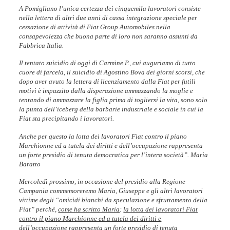
A Pomigliano l’unica certezza dei cinquemila lavoratori consiste
nella lettera di altri due anni di cassa integrazione speciale per
cessazione di attività di Fiat Group Automobiles nella
consapevolezza che buona parte di loro non saranno assunti da
Fabbrica Italia.
Il tentato suicidio di oggi di Carmine P., cui auguriamo di tutto
cuore di farcela, il suicidio di Agostino Bova dei giorni scorsi, che
dopo aver avuto la lettera di licenziamento dalla Fiat per futili
motivi è impazzito dalla disperazione ammazzando la moglie e
tentando di ammazzare la figlia prima di togliersi la vita, sono solo
la punta dell’iceberg della barbarie industriale e sociale in cui la
Fiat sta precipitando i lavoratori.
Anche per questo la lotta dei lavoratori Fiat contro il piano
Marchionne ed a tutela dei diritti e dell’occupazione rappresenta
un forte presidio di tenuta democratica per l’intera società
”. Maria
Baratto
Mercoledì prossimo, in occasione del presidio alla Regione
Campania commemoreremo Maria, Giuseppe e gli altri lavoratori
vittime degli “omicidi bianchi da speculazione e sfruttamento della
Fiat” perché,
come ha scritto Maria
:
la lotta dei lavoratori Fiat
contro il piano Marchionne ed a tutela dei diritti e
dell’occupazione rappresenta un forte presidio di tenuta