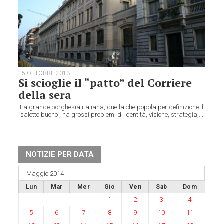
15 OTTOBRE 2013
Si scioglie il “patto” del Corriere
della sera
La grande borghesia italiana, quella che popola per definizione il
“salotto buono”, ha grossi problemi di identità, visione, strategia,...
NOTIZIE PER DATA
Maggio 2014
Lun
Mar
Mer
Gio
Ven
Sab
Dom
1
2
3
4
5
6
7
8
9
10
11