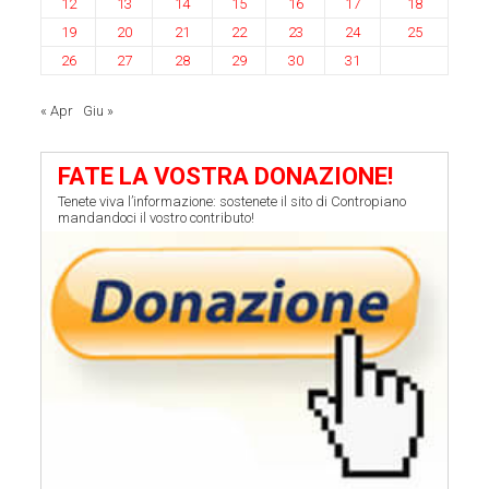
12
13
14
15
16
17
18
19
20
21
22
23
24
25
26
27
28
29
30
31
« Apr
Giu »
FATE LA VOSTRA DONAZIONE!
Tenete viva l’informazione: sostenete il sito di Contropiano
mandandoci il vostro contributo!