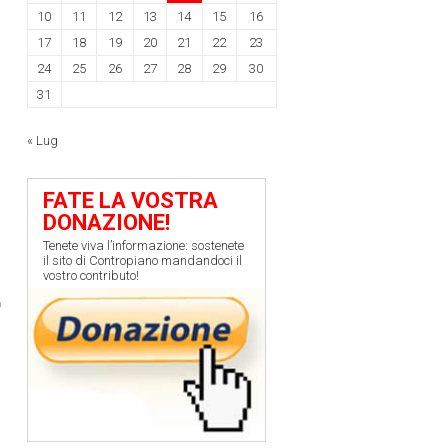
10
11
12
13
14
15
16
17
18
19
20
21
22
23
24
25
26
27
28
29
30
31
« Lug
FATE LA VOSTRA
DONAZIONE!
Tenete viva l’informazione: sostenete
il sito di Contropiano mandandoci il
vostro contributo!