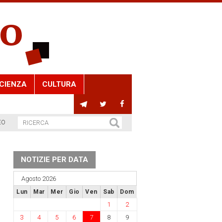
CIENZA
CULTURA
EO
NOTIZIE PER DATA
Agosto 2026
Lun
Mar
Mer
Gio
Ven
Sab
Dom
1
2
3
4
5
6
7
8
9