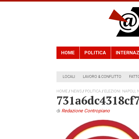
HOME
POLITICA
INTERNAZ
LOCALI
LAVORO & CONFLITTO
FATT
/
/
/
HOME
NEWS
POLITICA
ELEZIONI. NAPOLI, 
731a6dc4318cf
di
Redazione Contropiano