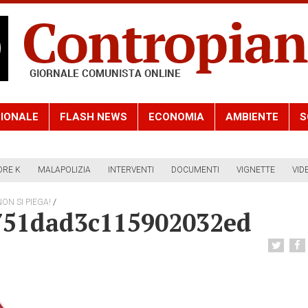
IONALE
FLASH NEWS
ECONOMIA
AMBIENTE
S
ORE K
MALAPOLIZIA
INTERVENTI
DOCUMENTI
VIGNETTE
VID
/
NON SI PIEGA!
751dad3c115902032ed