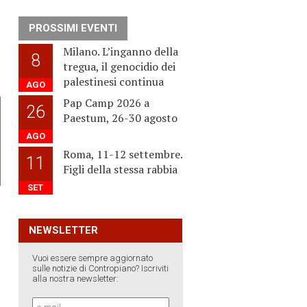
PROSSIMI EVENTI
Milano. L’inganno della
8
tregua, il genocidio dei
palestinesi continua
AGO
Pap Camp 2026 a
26
Paestum, 26-30 agosto
AGO
Roma, 11-12 settembre.
11
Figli della stessa rabbia
SET
NEWSLETTER
Vuoi essere sempre aggiornato
sulle notizie di Contropiano? Iscriviti
alla nostra newsletter: