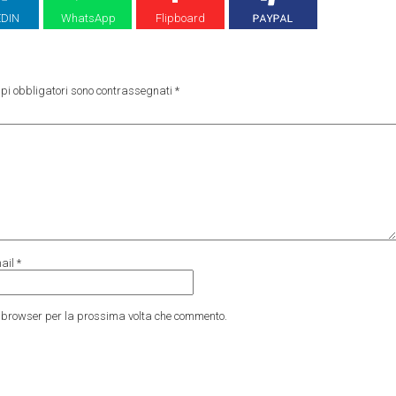
EDIN
WhatsApp
Flipboard
pi obbligatori sono contrassegnati
*
ail
*
to browser per la prossima volta che commento.