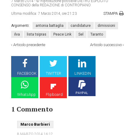
7 Marzo 2014
- © Riproduzione possibile DIETRO ESPLICITO
CONSENSO della REDAZIONE di CONTROPIANO
STAMPA
Ultima modifica:
7 Marzo 2014, ore 21:23
Argomenti:
antonia battaglia
candidature
dimissioni
ilva
lista tsipras
Peace Link
Sel
Taranto
‹
Articolo precedente
Articolo successivo
›
FACEBOOK
TWITTER
LINKEDIN
WhatsApp
Flipboard
1 Commento
Marco Barbieri
8 MARZO 2014
16:12