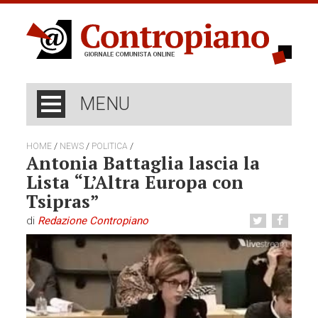
MENU
/
/
/
HOME
NEWS
POLITICA
Antonia Battaglia lascia la
Lista “L’Altra Europa con
Tsipras”
di
Redazione Contropiano