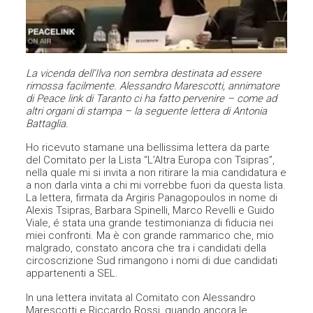
La vicenda dell’Ilva non sembra destinata ad essere
rimossa facilmente. Alessandro Marescotti, annimatore
di Peace link di Taranto ci ha fatto pervenire – come ad
altri organi di stampa – la seguente lettera di Antonia
Battaglia.
Ho ricevuto stamane una bellissima lettera da parte
del Comitato per la Lista “L’Altra Europa con Tsipras”,
nella quale mi si invita a non ritirare la mia candidatura e
a non darla vinta a chi mi vorrebbe fuori da questa lista.
La lettera, firmata da Argiris Panagopoulos in nome di
Alexis Tsipras, Barbara Spinelli, Marco Revelli e Guido
Viale, é stata una grande testimonianza di fiducia nei
miei confronti. Ma è con grande rammarico che, mio
malgrado, constato ancora che tra i candidati della
circoscrizione Sud rimangono i nomi di due candidati
appartenenti a SEL.
In una lettera invitata al Comitato con Alessandro
Marescotti e Riccardo Rossi, quando ancora le