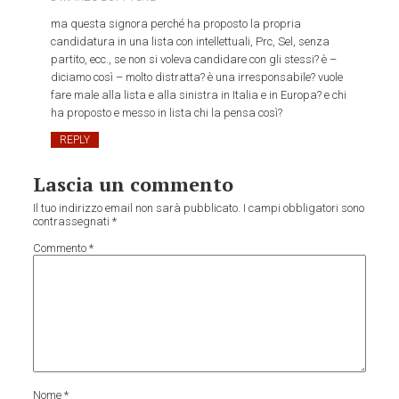
ma questa signora perché ha proposto la propria
candidatura in una lista con intellettuali, Prc, Sel, senza
partito, ecc., se non si voleva candidare con gli stessi? è –
diciamo così – molto distratta? è una irresponsabile? vuole
fare male alla lista e alla sinistra in Italia e in Europa? e chi
ha proposto e messo in lista chi la pensa così?
REPLY
Lascia un commento
Il tuo indirizzo email non sarà pubblicato.
I campi obbligatori sono
contrassegnati
*
Commento
*
Nome
*