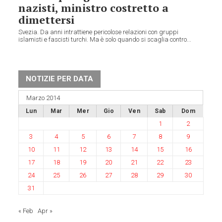
nazisti, ministro costretto a
dimettersi
Svezia. Da anni intrattiene pericolose relazioni con gruppi
islamisti e fascisti turchi. Ma è solo quando si scaglia contro...
NOTIZIE PER DATA
Marzo 2014
Lun
Mar
Mer
Gio
Ven
Sab
Dom
1
2
3
4
5
6
7
8
9
10
11
12
13
14
15
16
17
18
19
20
21
22
23
24
25
26
27
28
29
30
31
« Feb
Apr »