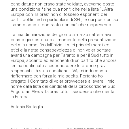
candidature non erano state validate, avevamo posto
una condizione *sine qua non*: che nella lista “L’Altra
Europa con Tsipras” non ci fossero esponenti dei
partiti politici ed in particolare di SEL, le cui posizioni su
Taranto sono in contrasto con cio’ che rappresento.
La mia dichiarazione del giorno 5 marzo riaffermava
quanto già sostenuto al momento della presentazione
del mio nome, fin dall’inizio. I miei principî morali ed
etici e la netta consapevolezza di non voler portare
avanti una campagna per Taranto e per il Sud tutto in
Europa, accanto ad esponenti di un partito che ancora
ieri ha continuato a disconoscere le proprie gravi
responsabilità sulla questione ILVA, mi inducono a
riaffermare con forza la mia scelta. Pertanto ho
pregato il Comitato di voler provvedere a levare il mio
nome dalla lista dei candidati della circoscrizione Sud
Auguro ad Alexis Tsipras tutto il successo che merita
in Europa.
Antonia Battaglia