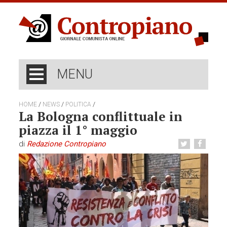
MENU
/
/
/
HOME
NEWS
POLITICA
La Bologna conflittuale in
piazza il 1° maggio
di
Redazione Contropiano