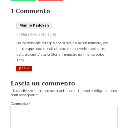
1 Commento
Manlio Padovan
10 FEBBRAIO 2019
10:38
Un meridionale d’Itaglia che si rivolga ad un ministro, per
qualunque cosa questi abbiaa dire, dovrebbe solo dargli
del cialtrone. Vista la Storia il ministro non meriterebbe
altro.
REPLY
Lascia un commento
Il tuo indirizzo email non sarà pubblicato.
I campi obbligatori sono
contrassegnati
*
Commento
*