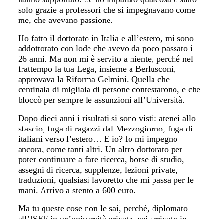
solo grazie a professori che si impegnavano come
me, che avevano passione.
Ho fatto il dottorato in Italia e all’estero, mi sono
addottorato con lode che avevo da poco passato i
26 anni. Ma non mi è servito a niente, perché nel
frattempo la tua Lega, insieme a Berlusconi,
approvava la Riforma Gelmini. Quella che
centinaia di migliaia di persone contestarono, e che
bloccò per sempre le assunzioni all’Università.
Dopo dieci anni i risultati si sono visti: atenei allo
sfascio, fuga di ragazzi dal Mezzogiorno, fuga di
italiani verso l’estero… E io? Io mi impegno
ancora, come tanti altri. Un altro dottorato per
poter continuare a fare ricerca, borse di studio,
assegni di ricerca, supplenze, lezioni private,
traduzioni, qualsiasi lavoretto che mi passa per le
mani. Arrivo a stento a 600 euro.
Ma tu queste cose non le sai, perché, diplomato
all’ISEF in un’università privata, sei arrivato in