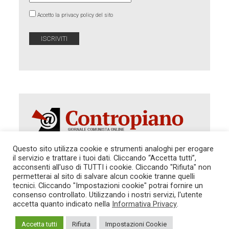
Accetto la privacy policy del sito
Questo sito utilizza cookie e strumenti analoghi per erogare
il servizio e trattare i tuoi dati. Cliccando “Accetta tutti”,
acconsenti all'uso di TUTTI i cookie. Cliccando "Rifiuta" non
Autorizzazione del Tribunale di Roma 286 del 31
dicembre 2014. Direttore Responsabile: Sergio
permetterai al sito di salvare alcun cookie tranne quelli
Cararo. Indirizzo: V.Casalbruciato 27- sc. B - 00159
tecnici. Cliccando "Impostazioni cookie" potrai fornire un
Roma -
consenso controllato. Utilizzando i nostri servizi, l'utente
Tel. 06.640.122.19 -
redazione@contropiano.org
accetta quanto indicato nella
Informativa Privacy
.
SOSTIENICI!
REDAZIONE
CONTATTI
TG CONTROPIANO
LINK CONSIGLIATI
Accetta tutti
Rifiuta
Impostazioni Cookie
PRIVACY
COOKIE POLICY