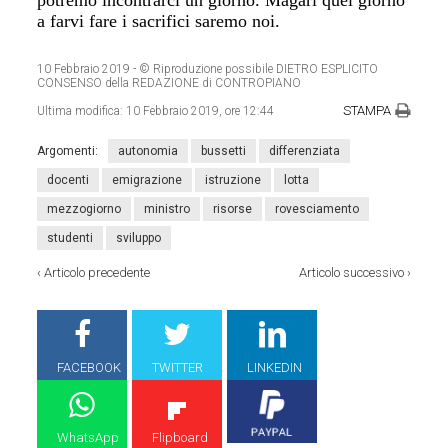
potremo incontrarci un giorno. Magari quel giorno
a farvi fare i sacrifici saremo noi.
10 Febbraio 2019
- © Riproduzione possibile DIETRO ESPLICITO
CONSENSO della REDAZIONE di CONTROPIANO
STAMPA
Ultima modifica:
10 Febbraio 2019, ore 12:44
Argomenti:
autonomia
bussetti
differenziata
docenti
emigrazione
istruzione
lotta
mezzogiorno
ministro
risorse
rovesciamento
studenti
sviluppo
‹
Articolo precedente
Articolo successivo
›
FACEBOOK
TWITTER
LINKEDIN
WhatsApp
Flipboard