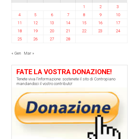
1
2
3
4
5
6
7
8
9
10
11
12
13
14
15
16
17
18
19
20
21
22
23
24
25
26
27
28
« Gen
Mar »
FATE LA VOSTRA DONAZIONE!
Tenete viva l’informazione: sostenete il sito di Contropiano
mandandoci il vostro contributo!