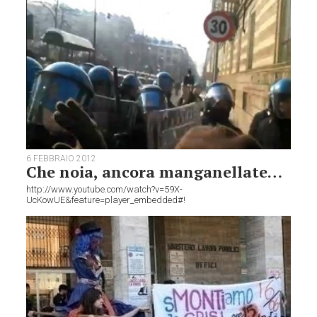
6 FEBBRAIO 2012
Che noia, ancora manganellate…
http://www.youtube.com/watch?v=59X-
UcKowUE&feature=player_embedded#!