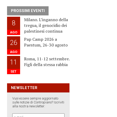
PROSSIMI EVENTI
Milano. L’inganno della
8
tregua, il genocidio dei
palestinesi continua
AGO
Pap Camp 2026 a
26
Paestum, 26-30 agosto
AGO
Roma, 11-12 settembre.
11
Figli della stessa rabbia
SET
NEWSLETTER
Vuoi essere sempre aggiornato
sulle notizie di Contropiano? Iscriviti
alla nostra newsletter: