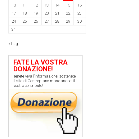
10
11
12
13
14
15
16
17
18
19
20
21
22
23
24
25
26
27
28
29
30
31
« Lug
FATE LA VOSTRA
DONAZIONE!
Tenete viva l’informazione: sostenete
il sito di Contropiano mandandoci il
vostro contributo!