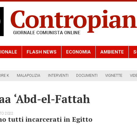
IONALE
FLASH NEWS
ECONOMIA
AMBIENTE
S
ORE K
MALAPOLIZIA
INTERVENTI
DOCUMENTI
VIGNETTE
VID
aa ‘Abd-el-Fattah
TO 2022
o tutti incarcerati in Egitto