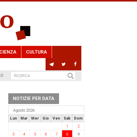
CIENZA
CULTURA
EO
NOTIZIE PER DATA
Agosto 2026
Lun
Mar
Mer
Gio
Ven
Sab
Dom
1
2
3
4
5
6
7
8
9