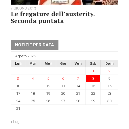
7 GIUGNO 2013
Le fregature dell’austerity.
Seconda puntata
NOTIZIE PER DATA
Agosto 2026
Lun
Mar
Mer
Gio
Ven
Sab
Dom
1
2
3
4
5
6
7
8
9
10
11
12
13
14
15
16
17
18
19
20
21
22
23
24
25
26
27
28
29
30
31
« Lug