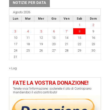
NOTIZIE PER DATA
Agosto 2026
Lun
Mar
Mer
Gio
Ven
Sab
Dom
1
2
3
4
5
6
7
8
9
10
11
12
13
14
15
16
17
18
19
20
21
22
23
24
25
26
27
28
29
30
31
« Lug
FATE LA VOSTRA DONAZIONE!
Tenete viva l’informazione: sostenete il sito di Contropiano
mandandoci il vostro contributo!