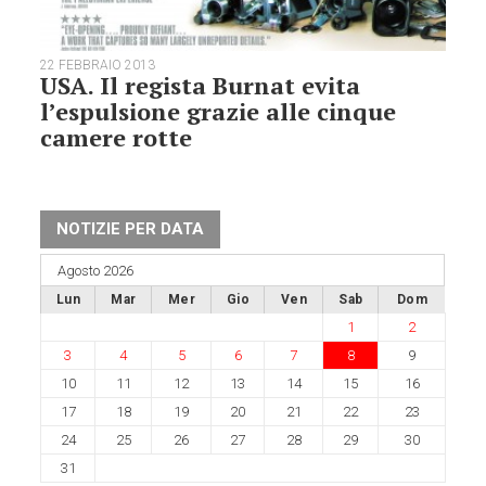
22 FEBBRAIO 2013
USA. Il regista Burnat evita
l’espulsione grazie alle cinque
camere rotte
NOTIZIE PER DATA
Agosto 2026
Lun
Mar
Mer
Gio
Ven
Sab
Dom
1
2
3
4
5
6
7
8
9
10
11
12
13
14
15
16
17
18
19
20
21
22
23
24
25
26
27
28
29
30
31