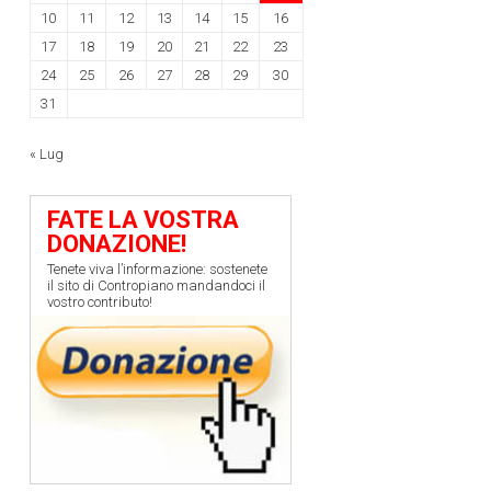
10
11
12
13
14
15
16
17
18
19
20
21
22
23
24
25
26
27
28
29
30
31
« Lug
FATE LA VOSTRA
DONAZIONE!
Tenete viva l’informazione: sostenete
il sito di Contropiano mandandoci il
vostro contributo!