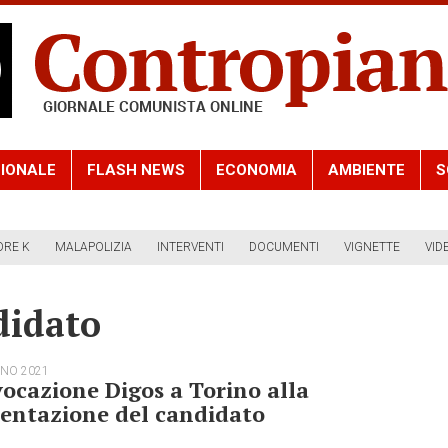
IONALE
FLASH NEWS
ECONOMIA
AMBIENTE
S
ORE K
MALAPOLIZIA
INTERVENTI
DOCUMENTI
VIGNETTE
VID
didato
GNO 2021
ocazione Digos a Torino alla
sentazione del candidato