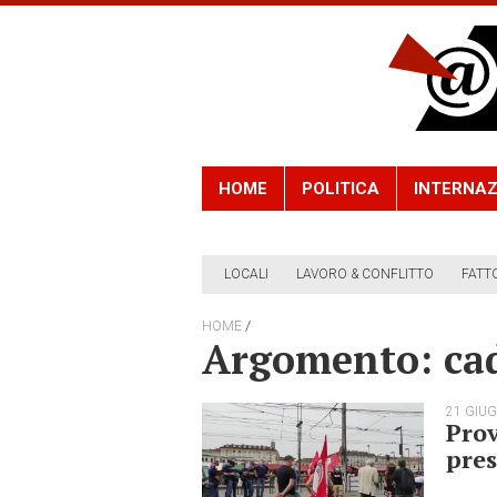
HOME
POLITICA
INTERNAZ
LOCALI
LAVORO & CONFLITTO
FATT
/
HOME
Argomento: ca
21 GIU
Prov
pre