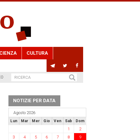
CIENZA
CULTURA
EO
NOTIZIE PER DATA
Agosto 2026
Lun
Mar
Mer
Gio
Ven
Sab
Dom
1
2
3
4
5
6
7
8
9