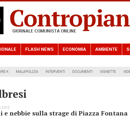
IONALE
FLASH NEWS
ECONOMIA
AMBIENTE
S
ORE K
MALAPOLIZIA
INTERVENTI
DOCUMENTI
VIGNETTE
VID
bresi
E 2012
 e nebbie sulla strage di Piazza Fontana