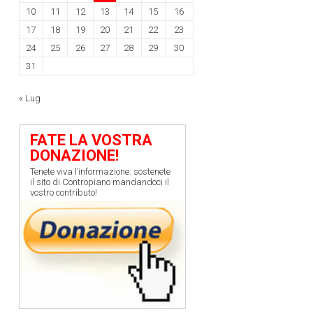
10
11
12
13
14
15
16
17
18
19
20
21
22
23
24
25
26
27
28
29
30
31
« Lug
FATE LA VOSTRA
DONAZIONE!
Tenete viva l’informazione: sostenete
il sito di Contropiano mandandoci il
vostro contributo!