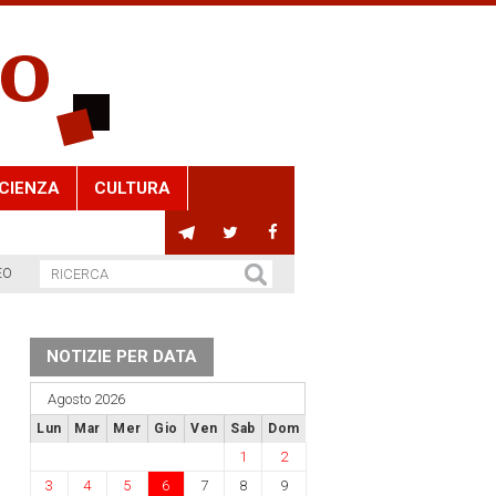
CIENZA
CULTURA
EO
NOTIZIE PER DATA
Agosto 2026
Lun
Mar
Mer
Gio
Ven
Sab
Dom
1
2
3
4
5
6
7
8
9