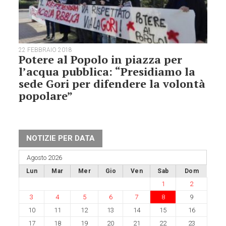
22 FEBBRAIO 2018
Potere al Popolo in piazza per
l’acqua pubblica: “Presidiamo la
sede Gori per difendere la volontà
popolare”
NOTIZIE PER DATA
Agosto 2026
Lun
Mar
Mer
Gio
Ven
Sab
Dom
1
2
3
4
5
6
7
8
9
10
11
12
13
14
15
16
17
18
19
20
21
22
23