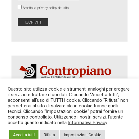
Accetto la privacy policy del sito
Questo sito utilizza cookie e strumenti analoghi per erogare
il servizio e trattare i tuoi dati. Cliccando “Accetta tutti”,
Autorizzazione del Tribunale di Roma 286 del 31
acconsenti all'uso di TUTTI i cookie. Cliccando "Rifiuta" non
dicembre 2014. Direttore Responsabile: Sergio
permetterai al sito di salvare alcun cookie tranne quelli
Cararo. Indirizzo: V.Casalbruciato 27- sc. B - 00159
tecnici. Cliccando "Impostazioni cookie" potrai fornire un
Roma -
consenso controllato. Utilizzando i nostri servizi, l'utente
Tel. 06.640.122.19 -
redazione@contropiano.org
accetta quanto indicato nella
Informativa Privacy
.
SOSTIENICI!
REDAZIONE
CONTATTI
TG CONTROPIANO
LINK CONSIGLIATI
Accetta tutti
Rifiuta
Impostazioni Cookie
PRIVACY
COOKIE POLICY