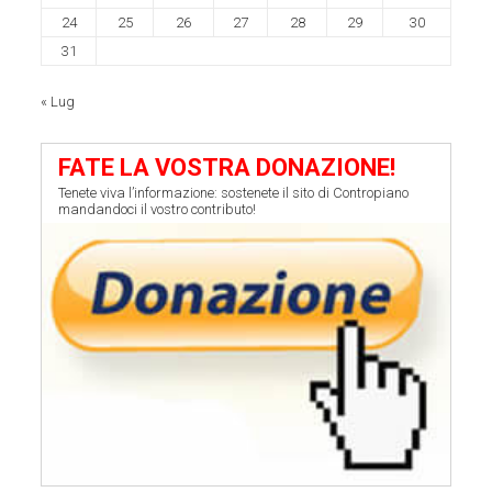
24
25
26
27
28
29
30
31
« Lug
FATE LA VOSTRA DONAZIONE!
Tenete viva l’informazione: sostenete il sito di Contropiano
mandandoci il vostro contributo!