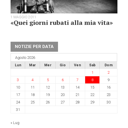
1 MAGGIO 2011
«Quei giorni rubati alla mia vita»
NOTIZIE PER DATA
Agosto 2026
Lun
Mar
Mer
Gio
Ven
Sab
Dom
1
2
3
4
5
6
7
8
9
10
11
12
13
14
15
16
17
18
19
20
21
22
23
24
25
26
27
28
29
30
31
« Lug