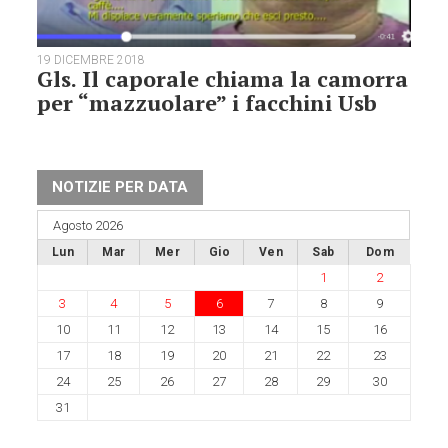
19 DICEMBRE 2018
Gls. Il caporale chiama la camorra
per “mazzuolare” i facchini Usb
NOTIZIE PER DATA
Agosto 2026
Lun
Mar
Mer
Gio
Ven
Sab
Dom
1
2
3
4
5
6
7
8
9
10
11
12
13
14
15
16
17
18
19
20
21
22
23
24
25
26
27
28
29
30
31