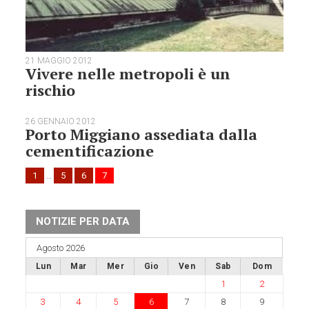
21 MAGGIO 2012
Vivere nelle metropoli è un
rischio
26 GENNAIO 2012
Porto Miggiano assediata dalla
cementificazione
1
…
5
6
7
NOTIZIE PER DATA
Agosto 2026
Lun
Mar
Mer
Gio
Ven
Sab
Dom
1
2
3
4
5
6
7
8
9