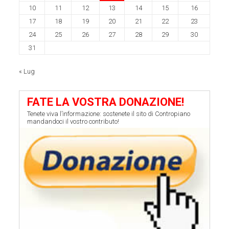
10
11
12
13
14
15
16
17
18
19
20
21
22
23
24
25
26
27
28
29
30
31
« Lug
FATE LA VOSTRA DONAZIONE!
Tenete viva l’informazione: sostenete il sito di Contropiano
mandandoci il vostro contributo!