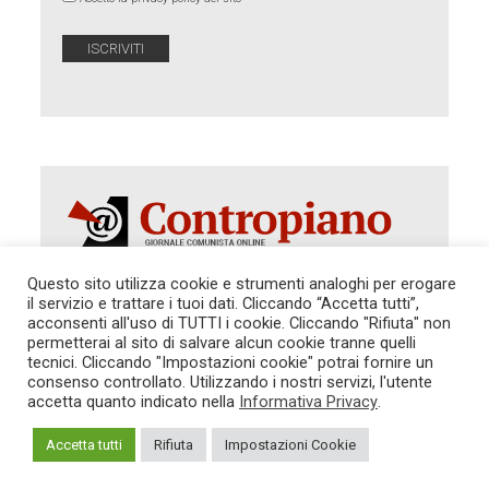
Questo sito utilizza cookie e strumenti analoghi per erogare
il servizio e trattare i tuoi dati. Cliccando “Accetta tutti”,
Autorizzazione del Tribunale di Roma 286 del 31
acconsenti all'uso di TUTTI i cookie. Cliccando "Rifiuta" non
dicembre 2014. Direttore Responsabile: Sergio
permetterai al sito di salvare alcun cookie tranne quelli
Cararo. Indirizzo: V.Casalbruciato 27- sc. B - 00159
tecnici. Cliccando "Impostazioni cookie" potrai fornire un
Roma -
consenso controllato. Utilizzando i nostri servizi, l'utente
Tel. 06.640.122.19 -
redazione@contropiano.org
accetta quanto indicato nella
Informativa Privacy
.
SOSTIENICI!
REDAZIONE
CONTATTI
TG CONTROPIANO
LINK CONSIGLIATI
Accetta tutti
Rifiuta
Impostazioni Cookie
PRIVACY
COOKIE POLICY