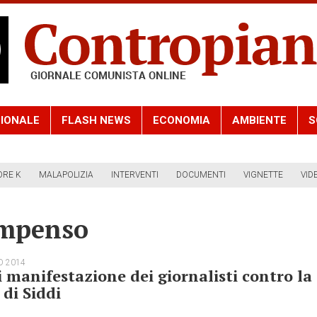
IONALE
FLASH NEWS
ECONOMIA
AMBIENTE
S
ORE K
MALAPOLIZIA
INTERVENTI
DOCUMENTI
VIGNETTE
VID
ompenso
O 2014
 manifestazione dei giornalisti contro la
 di Siddi