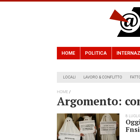
HOME
POLITICA
INTERNAZ
LOCALI
LAVORO & CONFLITTO
FATT
/
HOME
Argomento: c
8 LUGLI
Oggi
Fnsi