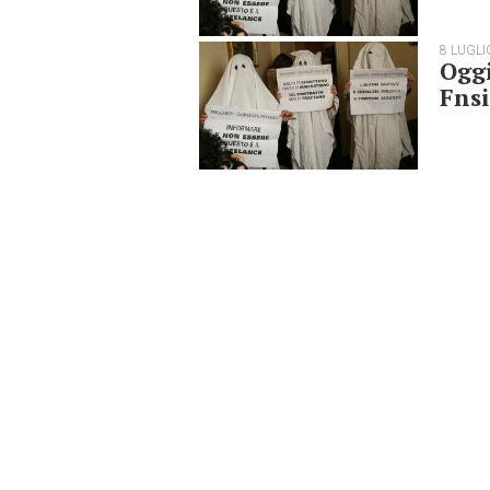
8 LUGLI
Oggi
Fnsi