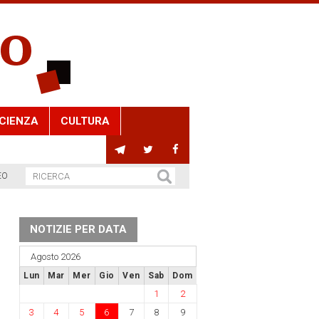
CIENZA
CULTURA
EO
NOTIZIE PER DATA
Agosto 2026
Lun
Mar
Mer
Gio
Ven
Sab
Dom
1
2
3
4
5
6
7
8
9