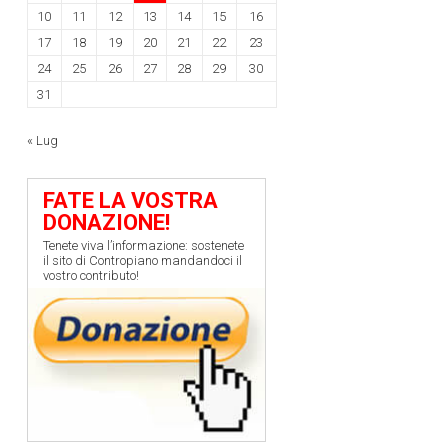
10
11
12
13
14
15
16
17
18
19
20
21
22
23
24
25
26
27
28
29
30
31
« Lug
FATE LA VOSTRA
DONAZIONE!
Tenete viva l’informazione: sostenete
il sito di Contropiano mandandoci il
vostro contributo!