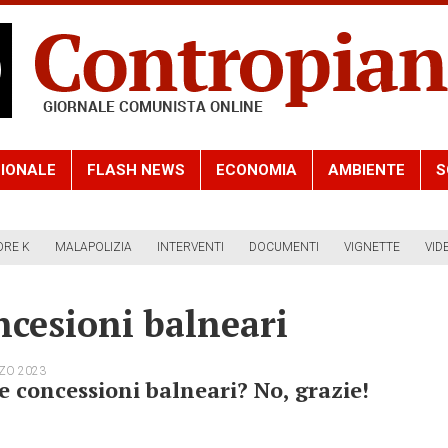
IONALE
FLASH NEWS
ECONOMIA
AMBIENTE
S
ORE K
MALAPOLIZIA
INTERVENTI
DOCUMENTI
VIGNETTE
VID
cesioni balneari
ZO 2023
e concessioni balneari? No, grazie!