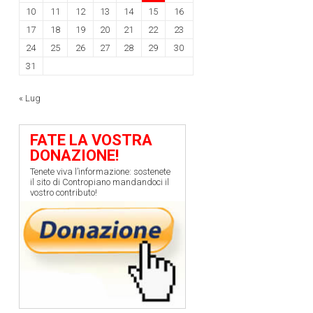
10
11
12
13
14
15
16
17
18
19
20
21
22
23
24
25
26
27
28
29
30
31
« Lug
FATE LA VOSTRA
DONAZIONE!
Tenete viva l’informazione: sostenete
il sito di Contropiano mandandoci il
vostro contributo!