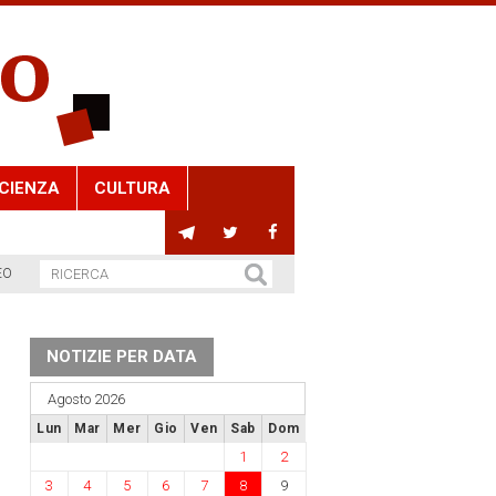
CIENZA
CULTURA
EO
NOTIZIE PER DATA
Agosto 2026
Lun
Mar
Mer
Gio
Ven
Sab
Dom
1
2
3
4
5
6
7
8
9