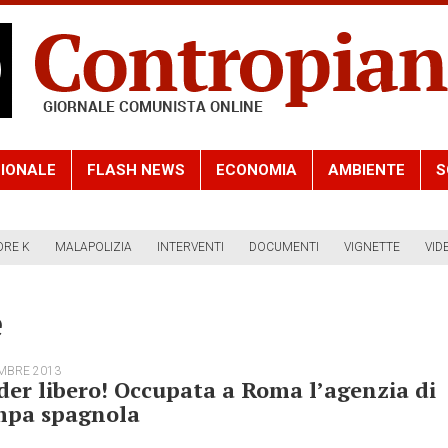
IONALE
FLASH NEWS
ECONOMIA
AMBIENTE
S
ORE K
MALAPOLIZIA
INTERVENTI
DOCUMENTI
VIGNETTE
VID
e
MBRE 2013
er libero! Occupata a Roma l’agenzia di
mpa spagnola