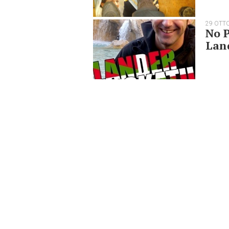
29 OTT
No P
Lan