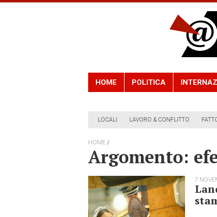
HOME
POLITICA
INTERNAZ
LOCALI
LAVORO & CONFLITTO
FATT
/
HOME
Argomento: ef
7 NOVE
Land
sta