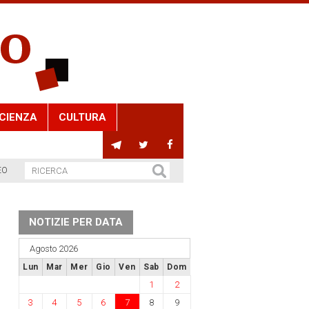
CIENZA
CULTURA
EO
NOTIZIE PER DATA
Agosto 2026
Lun
Mar
Mer
Gio
Ven
Sab
Dom
1
2
3
4
5
6
7
8
9