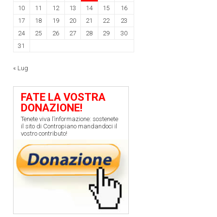
10
11
12
13
14
15
16
17
18
19
20
21
22
23
24
25
26
27
28
29
30
31
« Lug
FATE LA VOSTRA
DONAZIONE!
Tenete viva l’informazione: sostenete
il sito di Contropiano mandandoci il
vostro contributo!