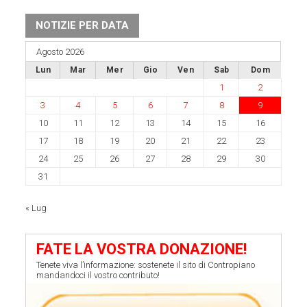
NOTIZIE PER DATA
Agosto 2026
Lun
Mar
Mer
Gio
Ven
Sab
Dom
1
2
3
4
5
6
7
8
9
10
11
12
13
14
15
16
17
18
19
20
21
22
23
24
25
26
27
28
29
30
31
« Lug
FATE LA VOSTRA DONAZIONE!
Tenete viva l’informazione: sostenete il sito di Contropiano
mandandoci il vostro contributo!