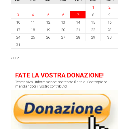
1
2
3
4
5
6
7
8
9
10
11
12
13
14
15
16
17
18
19
20
21
22
23
24
25
26
27
28
29
30
31
« Lug
FATE LA VOSTRA DONAZIONE!
Tenete viva l’informazione: sostenete il sito di Contropiano
mandandoci il vostro contributo!