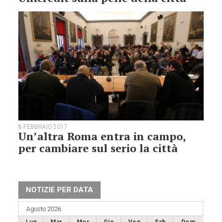
8 FEBBRAIO 2017
Un’altra Roma entra in campo,
per cambiare sul serio la città
NOTIZIE PER DATA
Agosto 2026
Lun
Mar
Mer
Gio
Ven
Sab
Dom