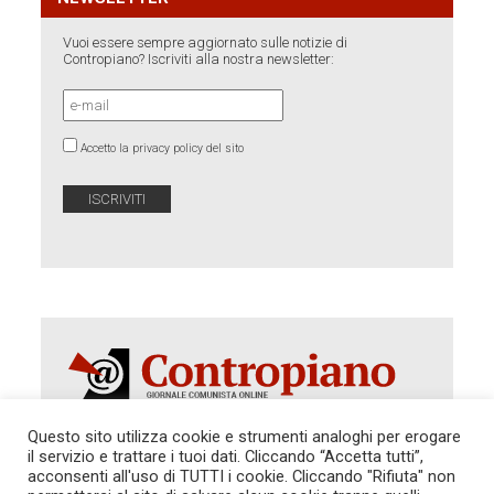
Vuoi essere sempre aggiornato sulle notizie di
Contropiano? Iscriviti alla nostra newsletter:
Accetto la privacy policy del sito
Questo sito utilizza cookie e strumenti analoghi per erogare
il servizio e trattare i tuoi dati. Cliccando “Accetta tutti”,
Autorizzazione del Tribunale di Roma 286 del 31
acconsenti all'uso di TUTTI i cookie. Cliccando "Rifiuta" non
dicembre 2014. Direttore Responsabile: Sergio