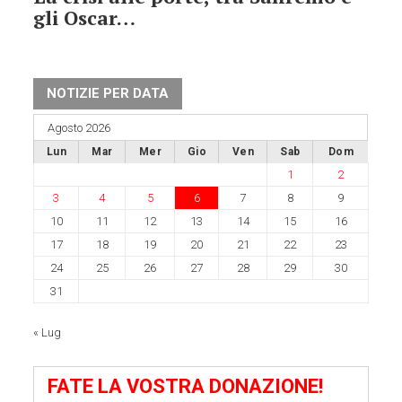
gli Oscar…
NOTIZIE PER DATA
Agosto 2026
Lun
Mar
Mer
Gio
Ven
Sab
Dom
1
2
3
4
5
6
7
8
9
10
11
12
13
14
15
16
17
18
19
20
21
22
23
24
25
26
27
28
29
30
31
« Lug
FATE LA VOSTRA DONAZIONE!