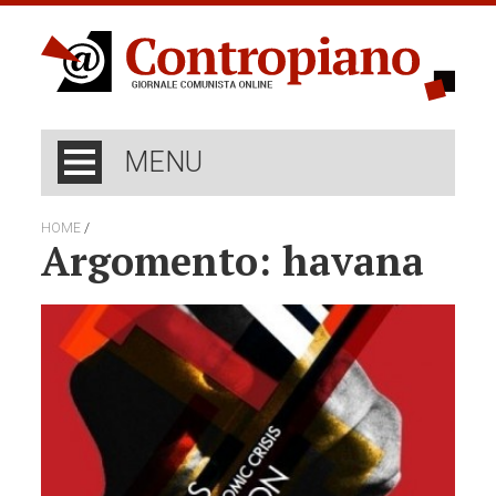
MENU
/
HOME
Argomento: havana