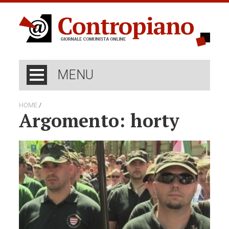
MENU
/
HOME
Argomento: horty