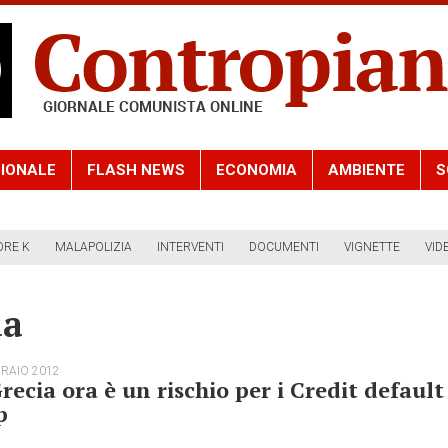
IONALE
FLASH NEWS
ECONOMIA
AMBIENTE
S
ORE K
MALAPOLIZIA
INTERVENTI
DOCUMENTI
VIGNETTE
VID
da
BRAIO 2012
recia ora è un rischio per i Credit default
p