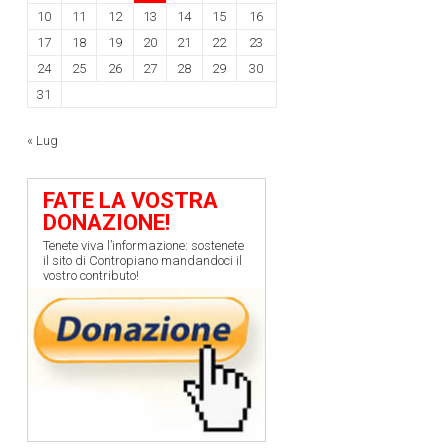
10
11
12
13
14
15
16
17
18
19
20
21
22
23
24
25
26
27
28
29
30
31
« Lug
FATE LA VOSTRA
DONAZIONE!
Tenete viva l’informazione: sostenete
il sito di Contropiano mandandoci il
vostro contributo!