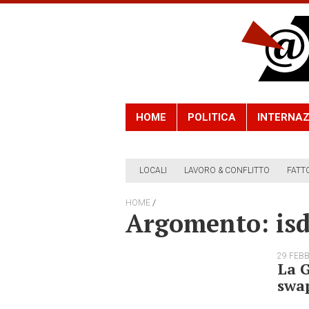
HOME
POLITICA
INTERNAZ
LOCALI
LAVORO & CONFLITTO
FATT
/
HOME
Argomento: is
29 FEB
La G
swa