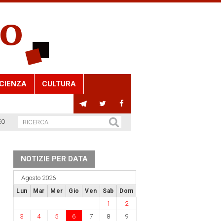
CIENZA
CULTURA
EO
NOTIZIE PER DATA
Agosto 2026
Lun
Mar
Mer
Gio
Ven
Sab
Dom
1
2
3
4
5
6
7
8
9