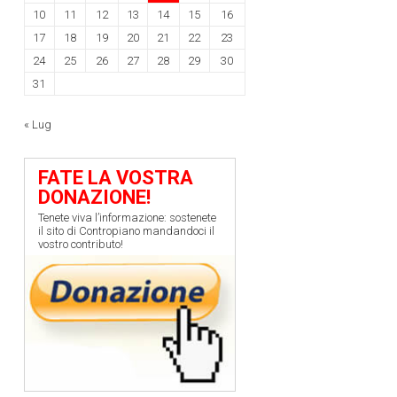
10
11
12
13
14
15
16
17
18
19
20
21
22
23
24
25
26
27
28
29
30
31
« Lug
FATE LA VOSTRA
DONAZIONE!
Tenete viva l’informazione: sostenete
il sito di Contropiano mandandoci il
vostro contributo!