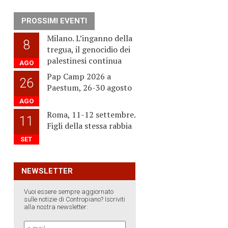
PROSSIMI EVENTI
Milano. L’inganno della
8
tregua, il genocidio dei
palestinesi continua
AGO
Pap Camp 2026 a
26
Paestum, 26-30 agosto
AGO
Roma, 11-12 settembre.
11
Figli della stessa rabbia
SET
NEWSLETTER
Vuoi essere sempre aggiornato
sulle notizie di Contropiano? Iscriviti
alla nostra newsletter: