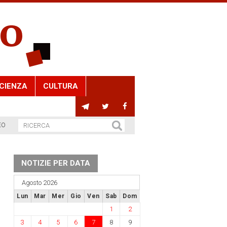
CIENZA
CULTURA
EO
NOTIZIE PER DATA
Agosto 2026
Lun
Mar
Mer
Gio
Ven
Sab
Dom
1
2
3
4
5
6
7
8
9