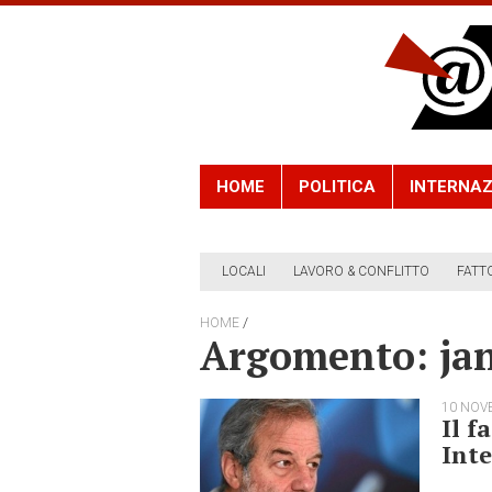
HOME
POLITICA
INTERNAZ
LOCALI
LAVORO & CONFLITTO
FATT
/
HOME
Argomento: ja
10 NOV
Il f
Inte