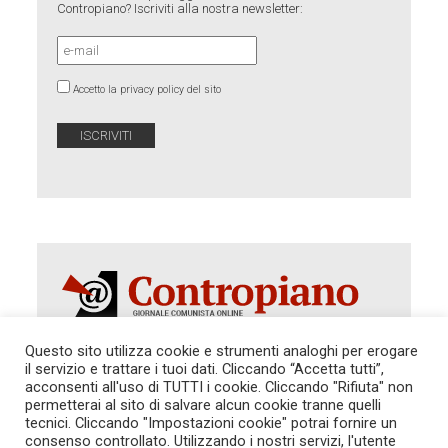
Contropiano? Iscriviti alla nostra newsletter:
Accetto la privacy policy del sito
Questo sito utilizza cookie e strumenti analoghi per erogare
il servizio e trattare i tuoi dati. Cliccando “Accetta tutti”,
acconsenti all'uso di TUTTI i cookie. Cliccando "Rifiuta" non
Autorizzazione del Tribunale di Roma 286 del 31
dicembre 2014. Direttore Responsabile: Sergio
permetterai al sito di salvare alcun cookie tranne quelli
Cararo. Indirizzo: V.Casalbruciato 27- sc. B - 00159
tecnici. Cliccando "Impostazioni cookie" potrai fornire un
Roma -
consenso controllato. Utilizzando i nostri servizi, l'utente