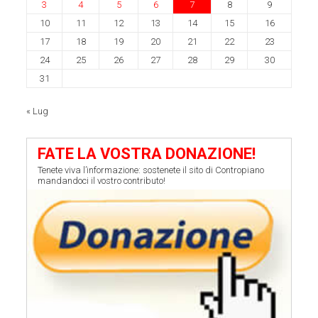
3
4
5
6
7
8
9
10
11
12
13
14
15
16
17
18
19
20
21
22
23
24
25
26
27
28
29
30
31
« Lug
FATE LA VOSTRA DONAZIONE!
Tenete viva l’informazione: sostenete il sito di Contropiano
mandandoci il vostro contributo!