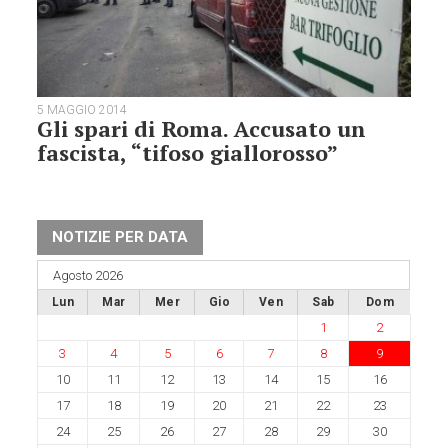
5 MAGGIO 2014
Gli spari di Roma. Accusato un
fascista, “tifoso giallorosso”
NOTIZIE PER DATA
Agosto 2026
Lun
Mar
Mer
Gio
Ven
Sab
Dom
1
2
3
4
5
6
7
8
9
10
11
12
13
14
15
16
17
18
19
20
21
22
23
24
25
26
27
28
29
30