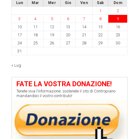
Lun
Mar
Mer
Gio
Ven
Sab
Dom
1
2
3
4
5
6
7
8
9
10
11
12
13
14
15
16
17
18
19
20
21
22
23
24
25
26
27
28
29
30
31
« Lug
FATE LA VOSTRA DONAZIONE!
Tenete viva l’informazione: sostenete il sito di Contropiano
mandandoci il vostro contributo!