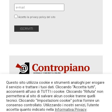
Accetto la privacy policy del sito
Questo sito utilizza cookie e strumenti analoghi per erogare
il servizio e trattare i tuoi dati. Cliccando “Accetta tutti”,
Autorizzazione del Tribunale di Roma 286 del 31
acconsenti all'uso di TUTTI i cookie. Cliccando "Rifiuta" non
dicembre 2014. Direttore Responsabile: Sergio
permetterai al sito di salvare alcun cookie tranne quelli
Cararo. Indirizzo: V.Casalbruciato 27- sc. B - 00159
tecnici. Cliccando "Impostazioni cookie" potrai fornire un
Roma -
consenso controllato. Utilizzando i nostri servizi, l'utente
Tel. 06.640.122.19 -
redazione@contropiano.org
accetta quanto indicato nella
Informativa Privacy
.