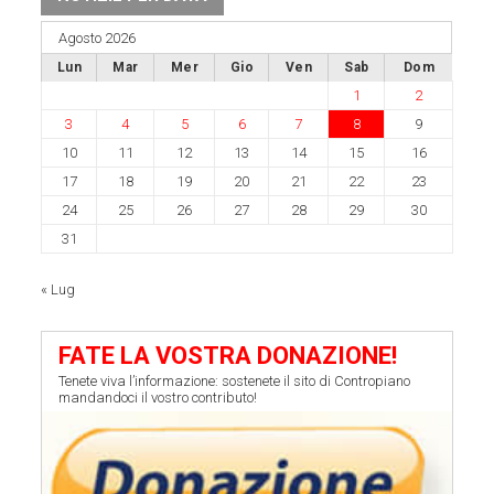
Agosto 2026
Lun
Mar
Mer
Gio
Ven
Sab
Dom
1
2
3
4
5
6
7
8
9
10
11
12
13
14
15
16
17
18
19
20
21
22
23
24
25
26
27
28
29
30
31
« Lug
FATE LA VOSTRA DONAZIONE!
Tenete viva l’informazione: sostenete il sito di Contropiano
mandandoci il vostro contributo!