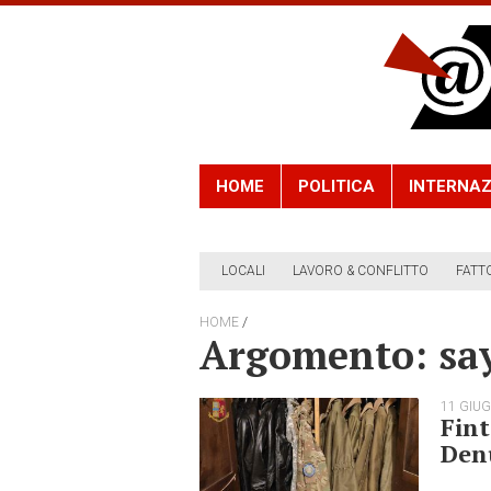
HOME
POLITICA
INTERNAZ
LOCALI
LAVORO & CONFLITTO
FATT
/
HOME
Argomento: sa
11 GIU
Fint
Denu