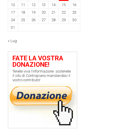
10
11
12
13
14
15
16
17
18
19
20
21
22
23
24
25
26
27
28
29
30
31
« Lug
FATE LA VOSTRA
DONAZIONE!
Tenete viva l’informazione: sostenete
il sito di Contropiano mandandoci il
vostro contributo!