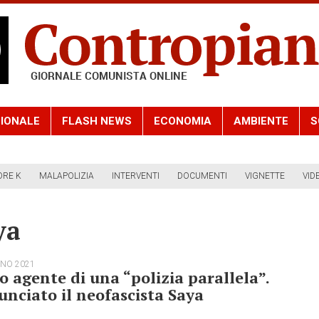
IONALE
FLASH NEWS
ECONOMIA
AMBIENTE
S
ORE K
MALAPOLIZIA
INTERVENTI
DOCUMENTI
VIGNETTE
VID
ya
GNO 2021
o agente di una “polizia parallela”.
nciato il neofascista Saya