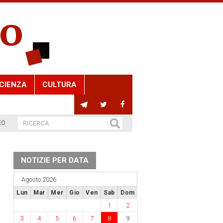
CIENZA
CULTURA
EO
NOTIZIE PER DATA
Agosto 2026
Lun
Mar
Mer
Gio
Ven
Sab
Dom
1
2
3
4
5
6
7
8
9