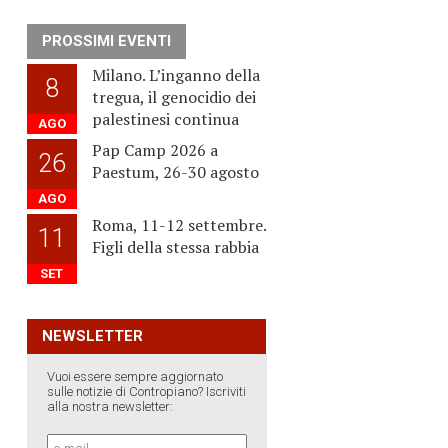
PROSSIMI EVENTI
Milano. L’inganno della
8
tregua, il genocidio dei
palestinesi continua
AGO
Pap Camp 2026 a
26
Paestum, 26-30 agosto
AGO
Roma, 11-12 settembre.
11
Figli della stessa rabbia
SET
NEWSLETTER
Vuoi essere sempre aggiornato
sulle notizie di Contropiano? Iscriviti
alla nostra newsletter: