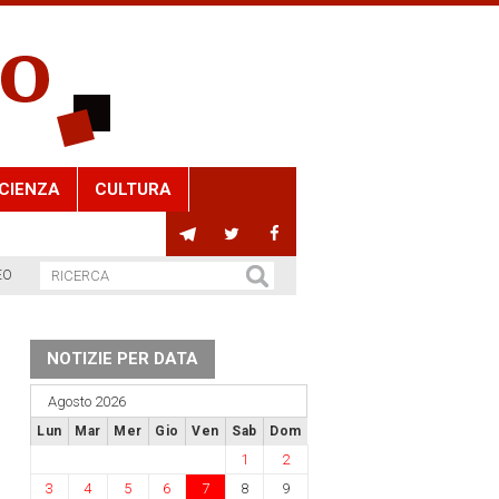
CIENZA
CULTURA
EO
NOTIZIE PER DATA
Agosto 2026
Lun
Mar
Mer
Gio
Ven
Sab
Dom
1
2
3
4
5
6
7
8
9