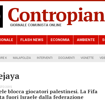
IONALE
FLASH NEWS
ECONOMIA
AMBIENTE
S
ORE K
MALAPOLIZIA
INTERVENTI
DOCUMENTI
VIGNETTE
VID
ejaya
STO 2015
ele blocca giocatori palestinesi. La Fifa
a fuori Israele dalla federazione