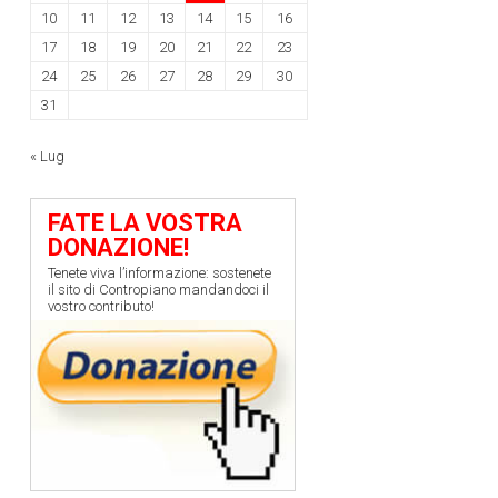
10
11
12
13
14
15
16
17
18
19
20
21
22
23
24
25
26
27
28
29
30
31
« Lug
FATE LA VOSTRA
DONAZIONE!
Tenete viva l’informazione: sostenete
il sito di Contropiano mandandoci il
vostro contributo!