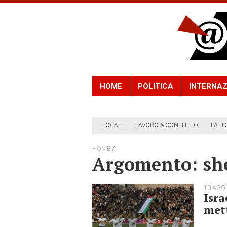
HOME
POLITICA
INTERNAZ
LOCALI
LAVORO & CONFLITTO
FATT
/
HOME
Argomento: sh
10 AGO
Isra
mett