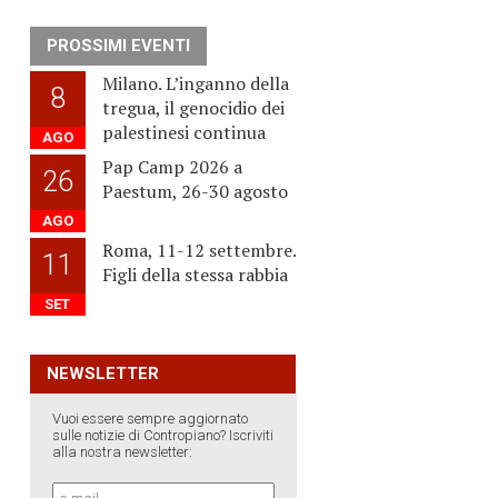
PROSSIMI EVENTI
Milano. L’inganno della
8
tregua, il genocidio dei
palestinesi continua
AGO
Pap Camp 2026 a
26
Paestum, 26-30 agosto
AGO
Roma, 11-12 settembre.
11
Figli della stessa rabbia
SET
NEWSLETTER
Vuoi essere sempre aggiornato
sulle notizie di Contropiano? Iscriviti
alla nostra newsletter: