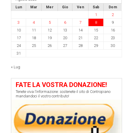
Lun
Mar
Mer
Gio
Ven
Sab
Dom
1
2
3
4
5
6
7
8
9
10
11
12
13
14
15
16
17
18
19
20
21
22
23
24
25
26
27
28
29
30
31
« Lug
FATE LA VOSTRA DONAZIONE!
Tenete viva l’informazione: sostenete il sito di Contropiano
mandandoci il vostro contributo!