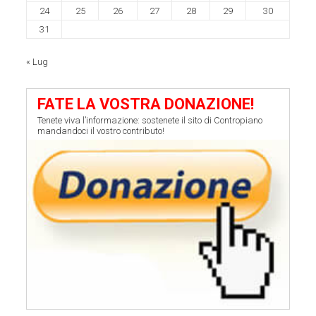
24
25
26
27
28
29
30
31
« Lug
FATE LA VOSTRA DONAZIONE!
Tenete viva l’informazione: sostenete il sito di Contropiano
mandandoci il vostro contributo!