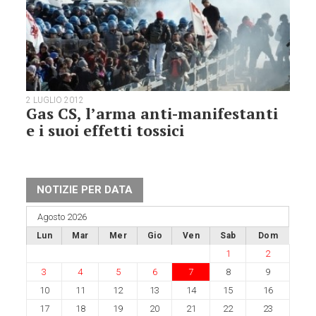
2 LUGLIO 2012
Gas CS, l’arma anti-manifestanti
e i suoi effetti tossici
NOTIZIE PER DATA
Agosto 2026
Lun
Mar
Mer
Gio
Ven
Sab
Dom
1
2
3
4
5
6
7
8
9
10
11
12
13
14
15
16
17
18
19
20
21
22
23