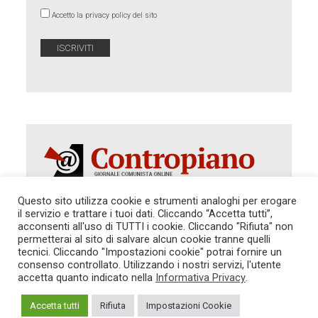
Accetto la privacy policy del sito
Questo sito utilizza cookie e strumenti analoghi per erogare
il servizio e trattare i tuoi dati. Cliccando “Accetta tutti”,
Autorizzazione del Tribunale di Roma 286 del 31
acconsenti all'uso di TUTTI i cookie. Cliccando "Rifiuta" non
dicembre 2014. Direttore Responsabile: Sergio
permetterai al sito di salvare alcun cookie tranne quelli
Cararo. Indirizzo: V.Casalbruciato 27- sc. B - 00159
tecnici. Cliccando "Impostazioni cookie" potrai fornire un
Roma -
consenso controllato. Utilizzando i nostri servizi, l'utente
Tel. 06.640.122.19 -
redazione@contropiano.org
accetta quanto indicato nella
Informativa Privacy
.
SOSTIENICI!
REDAZIONE
CONTATTI
TG CONTROPIANO
LINK CONSIGLIATI
Accetta tutti
Rifiuta
Impostazioni Cookie
PRIVACY
COOKIE POLICY