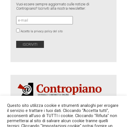
Vuoi essere sempre aggiornato sulle notizie di
Contropiano? Iscriviti alla nostra newsletter:
Accetto la privacy policy del sito
Questo sito utilizza cookie e strumenti analoghi per erogare
il servizio e trattare i tuoi dati. Cliccando “Accetta tutti”,
Autorizzazione del Tribunale di Roma 286 del 31
acconsenti all'uso di TUTTI i cookie. Cliccando "Rifiuta" non
dicembre 2014. Direttore Responsabile: Sergio
permetterai al sito di salvare alcun cookie tranne quelli
Cararo. Indirizzo: V.Casalbruciato 27- sc. B - 00159
tecnici. Cliccando "Impostazioni cookie" potrai fornire un