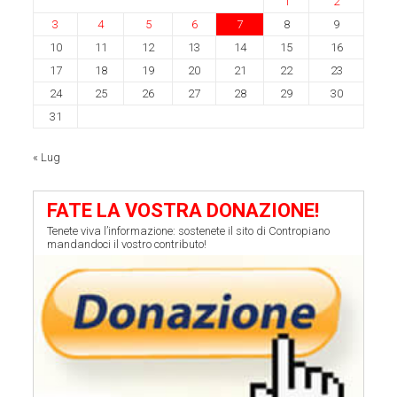
1
2
3
4
5
6
7
8
9
10
11
12
13
14
15
16
17
18
19
20
21
22
23
24
25
26
27
28
29
30
31
« Lug
FATE LA VOSTRA DONAZIONE!
Tenete viva l’informazione: sostenete il sito di Contropiano
mandandoci il vostro contributo!