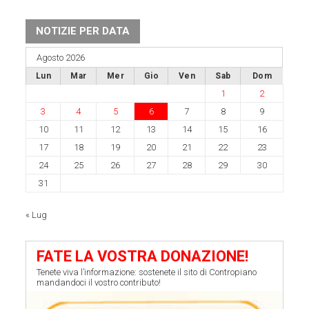
NOTIZIE PER DATA
Agosto 2026
Lun
Mar
Mer
Gio
Ven
Sab
Dom
1
2
3
4
5
6
7
8
9
10
11
12
13
14
15
16
17
18
19
20
21
22
23
24
25
26
27
28
29
30
31
« Lug
FATE LA VOSTRA DONAZIONE!
Tenete viva l’informazione: sostenete il sito di Contropiano
mandandoci il vostro contributo!