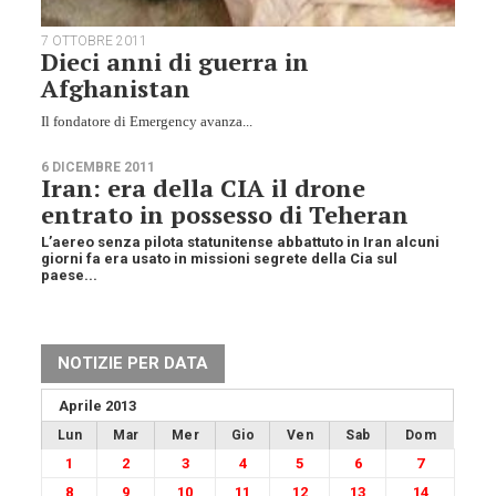
7 OTTOBRE 2011
Dieci anni di guerra in
Afghanistan
Il fondatore di Emergency avanza...
6 DICEMBRE 2011
Iran: era della CIA il drone
entrato in possesso di Teheran
L’aereo senza pilota statunitense abbattuto in Iran alcuni
giorni fa era usato in missioni segrete della Cia sul
paese...
NOTIZIE PER DATA
Aprile 2013
Lun
Mar
Mer
Gio
Ven
Sab
Dom
1
2
3
4
5
6
7
8
9
10
11
12
13
14