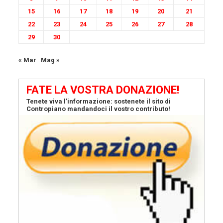
15
16
17
18
19
20
21
22
23
24
25
26
27
28
29
30
« Mar
Mag »
FATE LA VOSTRA DONAZIONE!
Tenete viva l’informazione: sostenete il sito di
Contropiano mandandoci il vostro contributo!