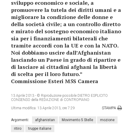
sviluppo economico e sociale, a
promuovere la tutela dei diritti umani e a
migliorare la condizione delle donne e
della società civile; a un controllo diretto
e mirato del sostegno economico italiano
sia per i finanziamenti bilaterali che
tramite accordi con la UE e con la NATO.
Noi dobbiamo uscire dall’Afghanistan
lasciando un Paese in grado di ripartire e
di lasciare ai cittadini afghani la libertà
di scelta per il loro futuro.”
Commissione Esteri M5S Camera
13 Aprile 2013
- © Riproduzione possibile DIETRO ESPLICITO
CONSENSO della REDAZIONE di CONTROPIANO
STAMPA
Ultima modifica:
13 Aprile 2013, ore 7:29
Argomenti:
afghanistan
Movimento 5 Stelle
mozione
ritiro
truppe italiane