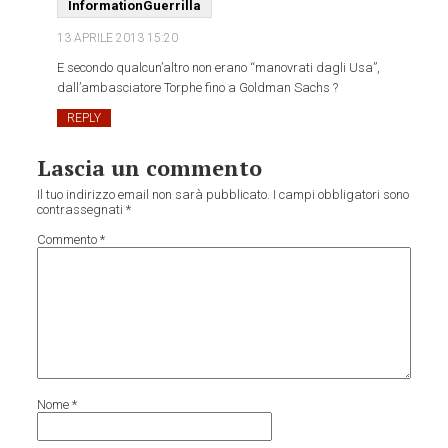
InformationGuerrilla
13 APRILE 2013
15:20
E secondo qualcun’altro non erano “manovrati dagli Usa”,
dall’ambasciatore Torphe fino a Goldman Sachs ?
REPLY
Lascia un commento
Il tuo indirizzo email non sarà pubblicato.
I campi obbligatori sono
contrassegnati
*
Commento
*
Nome
*