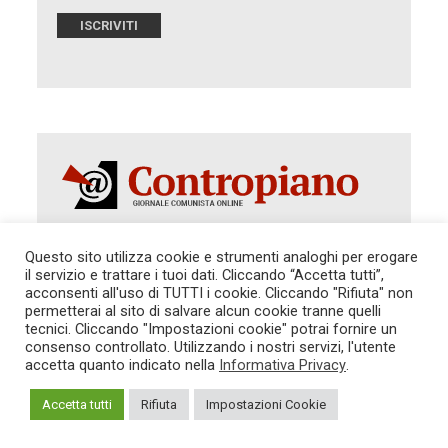
Questo sito utilizza cookie e strumenti analoghi per erogare
il servizio e trattare i tuoi dati. Cliccando “Accetta tutti”,
Autorizzazione del Tribunale di Roma 286 del 31
dicembre 2014. Direttore Responsabile: Sergio
acconsenti all'uso di TUTTI i cookie. Cliccando "Rifiuta" non
Cararo. Indirizzo: V.Casalbruciato 27- sc. B -
permetterai al sito di salvare alcun cookie tranne quelli
00159 Roma -
tecnici. Cliccando "Impostazioni cookie" potrai fornire un
Tel. 06.640.122.19 -
consenso controllato. Utilizzando i nostri servizi, l'utente
redazione@contropiano.org
accetta quanto indicato nella
Informativa Privacy
.
SOSTIENICI!
REDAZIONE
CONTATTI
TG CONTROPIANO
LINK CONSIGLIATI
Accetta tutti
Rifiuta
Impostazioni Cookie
PRIVACY
COOKIE POLICY