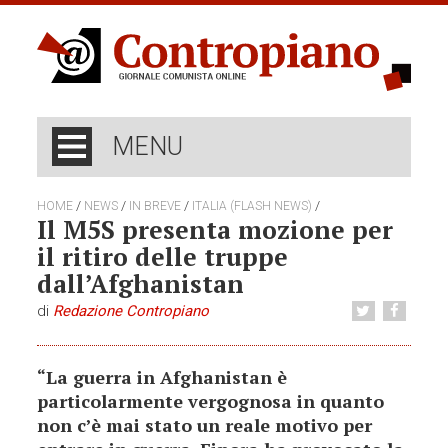
MENU
/
/
/
/
HOME
NEWS
IN BREVE
ITALIA (FLASH NEWS)
Il M5S presenta mozione per
il ritiro delle truppe
dall’Afghanistan
di
Redazione Contropiano
“La guerra in Afghanistan è
particolarmente vergognosa in quanto
non c’è mai stato un reale motivo per