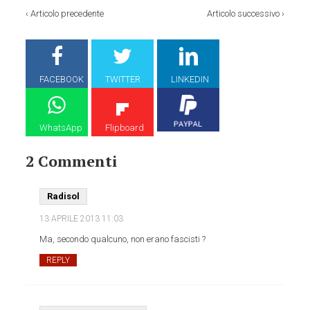
‹
Articolo precedente
Articolo successivo
›
FACEBOOK
TWITTER
LINKEDIN
WhatsApp
Flipboard
2 Commenti
Radisol
13 APRILE 2013
11:03
Ma, secondo qualcuno, non erano fascisti ?
REPLY