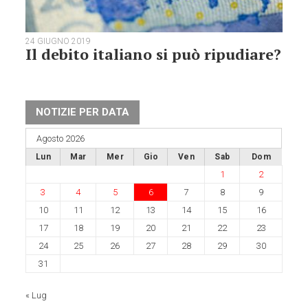
24 GIUGNO 2019
Il debito italiano si può ripudiare?
NOTIZIE PER DATA
Agosto 2026
Lun
Mar
Mer
Gio
Ven
Sab
Dom
1
2
3
4
5
6
7
8
9
10
11
12
13
14
15
16
17
18
19
20
21
22
23
24
25
26
27
28
29
30
31
« Lug