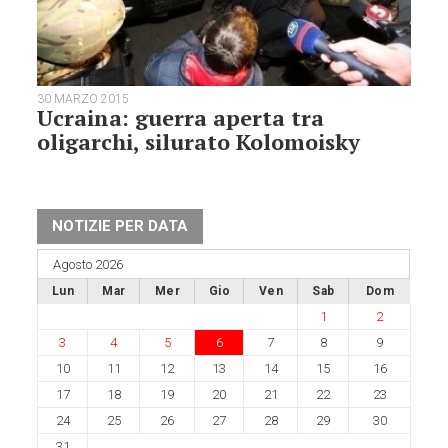
30 MARZO 2015
Ucraina: guerra aperta tra
oligarchi, silurato Kolomoisky
NOTIZIE PER DATA
Agosto 2026
Lun
Mar
Mer
Gio
Ven
Sab
Dom
1
2
3
4
5
6
7
8
9
10
11
12
13
14
15
16
17
18
19
20
21
22
23
24
25
26
27
28
29
30
31