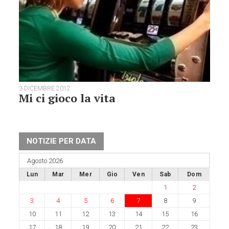
3 DICEMBRE 2012
Mi ci gioco la vita
NOTIZIE PER DATA
Agosto 2026
Lun
Mar
Mer
Gio
Ven
Sab
Dom
1
2
3
4
5
6
7
8
9
10
11
12
13
14
15
16
17
18
19
20
21
22
23