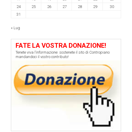
24
25
26
27
28
29
30
31
« Lug
FATE LA VOSTRA DONAZIONE!
Tenete viva l’informazione: sostenete il sito di Contropiano
mandandoci il vostro contributo!