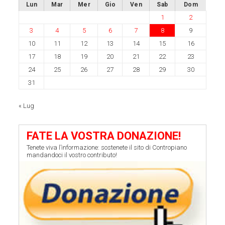
Lun
Mar
Mer
Gio
Ven
Sab
Dom
1
2
3
4
5
6
7
8
9
10
11
12
13
14
15
16
17
18
19
20
21
22
23
24
25
26
27
28
29
30
31
« Lug
FATE LA VOSTRA DONAZIONE!
Tenete viva l’informazione: sostenete il sito di Contropiano
mandandoci il vostro contributo!