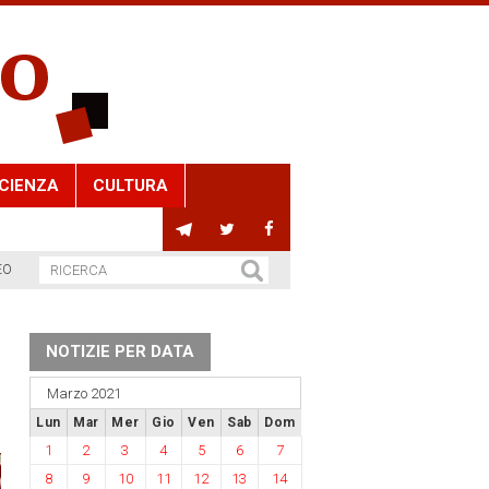
CIENZA
CULTURA
EO
NOTIZIE PER DATA
Marzo 2021
Lun
Mar
Mer
Gio
Ven
Sab
Dom
1
2
3
4
5
6
7
8
9
10
11
12
13
14