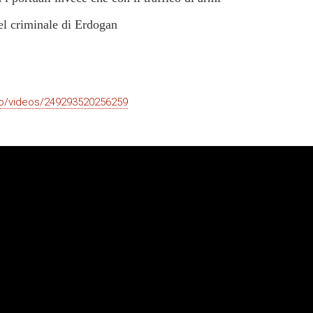
uel criminale di Erdogan
no/videos/249293520256259