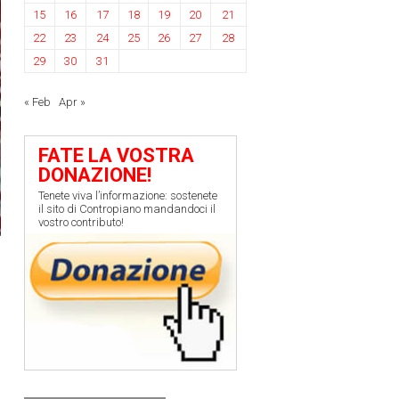
15
16
17
18
19
20
21
22
23
24
25
26
27
28
29
30
31
« Feb
Apr »
FATE LA VOSTRA
DONAZIONE!
Tenete viva l’informazione: sostenete
il sito di Contropiano mandandoci il
vostro contributo!