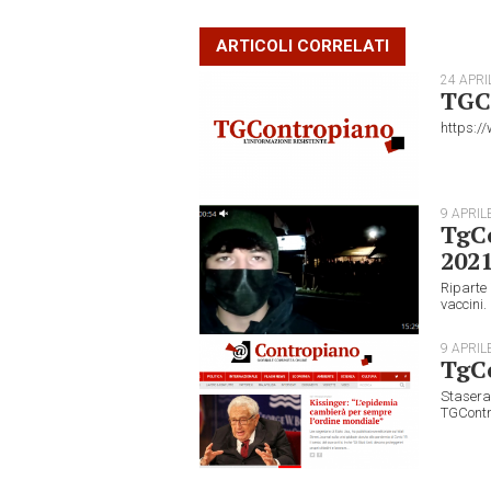
ARTICOLI CORRELATI
24 APRI
TGC
https:/
9 APRIL
TgCo
202
Riparte 
vaccini. 
9 APRIL
TgCo
Stasera 
TGContro