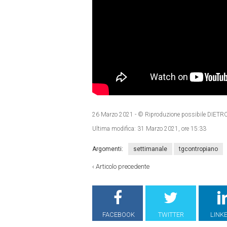
26 Marzo 2021
- © Riproduzione possibile DI
Ultima modifica:
31 Marzo 2021, ore 15:33
Argomenti:
settimanale
tgcontropiano
‹
Articolo precedente
FACEBOOK
TWITTER
LINK