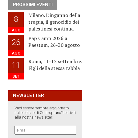
PROSSIMI EVENTI
Milano. L’inganno della
8
tregua, il genocidio dei
palestinesi continua
AGO
Pap Camp 2026 a
26
Paestum, 26-30 agosto
AGO
Roma, 11-12 settembre.
11
Figli della stessa rabbia
SET
NEWSLETTER
Vuoi essere sempre aggiornato
sulle notizie di Contropiano? Iscriviti
alla nostra newsletter: