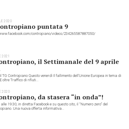
LE 2020
ontropiano puntata 9
/www.facebook.com/contropiano/videos/234265587887050/
E 2021
ntropiano, il Settimanale del 9 aprile
1
il TG Contropiano Questo venerdì Il fallimento dell’Unione Europea in tema di
E oltre Traffico di rifiuti...
E 2020
ntropiano, da stasera “in onda”!
alle 19.30, in diretta Facebook e su questo sito, il “Numero zero” del
piano. Una nuova offerta informativa...