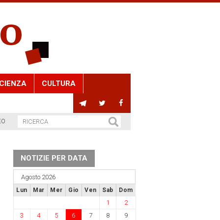
CIENZA
CULTURA
EO
NOTIZIE PER DATA
Agosto 2026
Lun
Mar
Mer
Gio
Ven
Sab
Dom
1
2
3
4
5
6
7
8
9