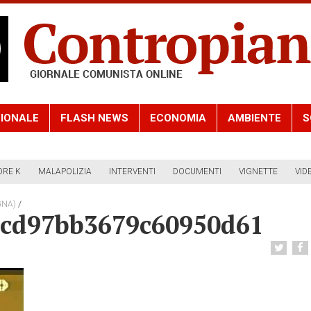
IONALE
FLASH NEWS
ECONOMIA
AMBIENTE
S
ORE K
MALAPOLIZIA
INTERVENTI
DOCUMENTI
VIGNETTE
VID
/
GNA)
cd97bb3679c60950d61