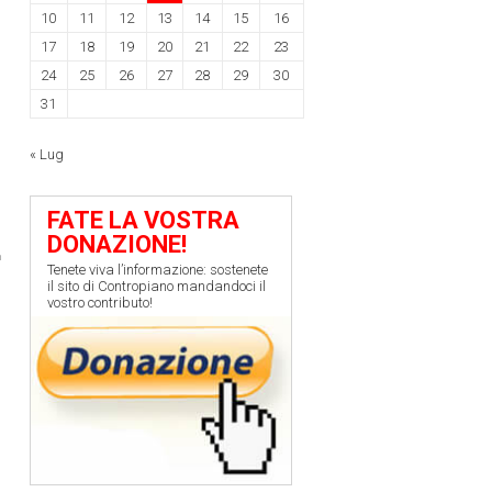
10
11
12
13
14
15
16
17
18
19
20
21
22
23
24
25
26
27
28
29
30
31
« Lug
FATE LA VOSTRA
DONAZIONE!
Tenete viva l’informazione: sostenete
il sito di Contropiano mandandoci il
vostro contributo!